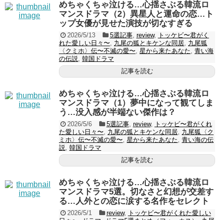
めちゃくちゃ泣ける…心揺さぶる韓流ロ
マンスドラマ（2）異星人と運命の恋…ト
ップ女優が見せた演技が切なすぎる
2026/5/13
5選記事
,
review
,
トッケビ〜君がく
れた愛しい日々〜
,
九尾の狐とキケンな同居
,
九尾狐
〈クミホ〉伝〜不滅の愛〜
,
星から来たあなた
,
青い海
の伝説
,
韓国ドラマ
記事を読む
めちゃくちゃ泣ける…心揺さぶる韓流ロ
マンスドラマ（1）夢中になって観てしま
う…没入感が半端ない傑作は？
2026/5/6
5選記事
,
review
,
トッケビ〜君がくれ
た愛しい日々〜
,
九尾の狐とキケンな同居
,
九尾狐〈ク
ミホ〉伝〜不滅の愛〜
,
星から来たあなた
,
青い海の伝
説
,
韓国ドラマ
記事を読む
めちゃくちゃ泣ける…心揺さぶる韓流ロ
マンスドラマ5選。切なさと幻想が交差す
る…人外との恋に涙する名作をセレクト
2026/5/1
review
,
トッケビ〜君がくれた愛しい