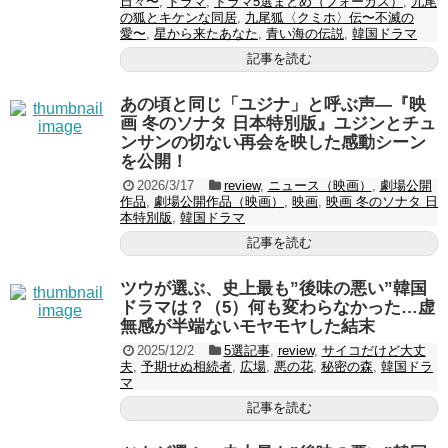
日々〜
,
ドラマ
,
ドラマ5選まとめ（フォーカス）
,
九尾
の狐とキケンな同居
,
九尾狐〈クミホ〉伝〜不滅の
愛〜
,
星から来たあなた
,
青い海の伝説
,
韓国ドラマ
記事を読む
あの頃と同じ「ユジナ」と呼ぶ声―『映
画 冬のソナタ 日本特別版』ユジンとチュ
ンサンの切ない再会を映した感動シーン
を公開！
2026/3/17
review
,
ニュース（映画）
,
劇場公開
作品
,
劇場公開作品（映画）
,
映画
,
映画 冬のソナタ 日
本特別版
,
韓国ドラマ
記事を読む
ツウが選ぶ、史上最も”後味の悪い”韓国
ドラマは？（5）何も変わらなかった…虚
無感が半端ないモヤモヤした結末
2025/12/2
5選記事
,
review
,
サイコだけど大丈
夫
,
予期せぬ相続者
,
広場
,
悪の花
,
秘密の森
,
韓国ドラ
マ
記事を読む