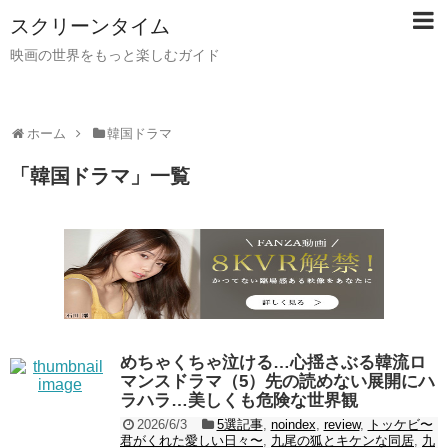
スクリーンタイム
映画の世界をもっと楽しむガイド
ホーム
韓国ドラマ
「
韓国ドラマ
」
一覧
めちゃくちゃ泣ける…心揺さぶる韓流ロ
マンスドラマ（5）先の読めない展開にハ
ラハラ…美しくも危険な世界観
2026/6/3
5選記事
,
noindex
,
review
,
トッケビ〜
君がくれた愛しい日々〜
,
九尾の狐とキケンな同居
,
九