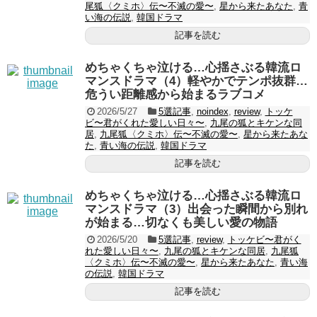
尾狐〈クミホ〉伝〜不滅の愛〜
,
星から来たあなた
,
青
い海の伝説
,
韓国ドラマ
記事を読む
めちゃくちゃ泣ける…心揺さぶる韓流ロ
マンスドラマ（4）軽やかでテンポ抜群…
危うい距離感から始まるラブコメ
2026/5/27
5選記事
,
noindex
,
review
,
トッケ
ビ〜君がくれた愛しい日々〜
,
九尾の狐とキケンな同
居
,
九尾狐〈クミホ〉伝〜不滅の愛〜
,
星から来たあな
た
,
青い海の伝説
,
韓国ドラマ
記事を読む
めちゃくちゃ泣ける…心揺さぶる韓流ロ
マンスドラマ（3）出会った瞬間から別れ
が始まる…切なくも美しい愛の物語
2026/5/20
5選記事
,
review
,
トッケビ〜君がく
れた愛しい日々〜
,
九尾の狐とキケンな同居
,
九尾狐
〈クミホ〉伝〜不滅の愛〜
,
星から来たあなた
,
青い海
の伝説
,
韓国ドラマ
記事を読む