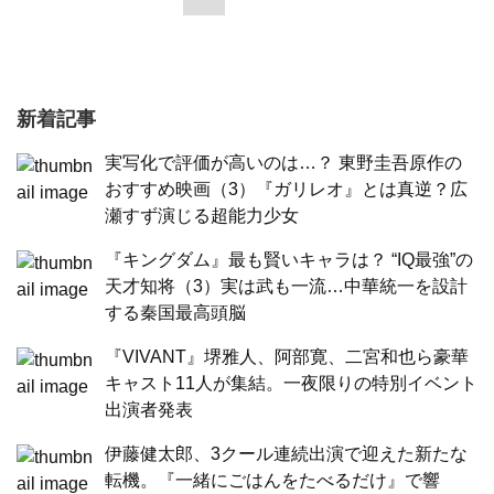
新着記事
実写化で評価が高いのは…？ 東野圭吾原作の
おすすめ映画（3）『ガリレオ』とは真逆？広
瀬すず演じる超能力少女
『キングダム』最も賢いキャラは？ “IQ最強”の
天才知将（3）実は武も一流…中華統一を設計
する秦国最高頭脳
『VIVANT』堺雅人、阿部寛、二宮和也ら豪華
キャスト11人が集結。一夜限りの特別イベント
出演者発表
伊藤健太郎、3クール連続出演で迎えた新たな
転機。『一緒にごはんをたべるだけ』で響