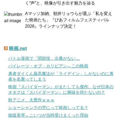
く“声”と、映像が引き出す魅力を辿る
Aマッソ加納、朝井リョウらが選ぶ「私を変え
た映画たち」『ぴあフィルムフェスティバル
2026』ラインナップ決定！
映画.net
バトル漫画で「関節技」出番がない…
パイレーツ・オブ・カリビアン←この映画
勇者ダイくん最高魔法が「ライデイン」しかないのに勇
者を名乗ってしまう
映画『スパイダーマン』がまたしても傑作。なぜ日本の
オタクは『スパイダーマン』に興味を持たないの？
秋アニメ、大豊作ｗｗｗ
ショーシャンクの空にって映画しってる？
御坂美琴←こいつが当時受けまくった理由