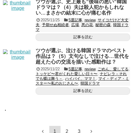
ツウが選ぶ、史上最も”後味の悪い”韓国
ドラマは？（4）夫は殺人犯かもしれな
い…まさかの結末に心が痛む名作
2025/11/25
5選記事
,
review
,
サイコだけど大丈
夫
,
予期せぬ相続者
,
広場
,
悪の花
,
秘密の森
,
韓国ドラ
マ
記事を読む
ツウが選ぶ、泣ける韓国ドラマのベスト
作品は？（5）文句なしで泣ける…世代を
超えた心の交流を描いた感動作は？
2025/11/22
5選記事
,
review
,
ごめん、愛してる
,
トッケビ〜君がくれた愛しい日々〜
,
ナビレラ－それ
でも蝶は舞う－
,
ハイバイ、ママ！
,
マイ・ディア・ミ
スター〜私のおじさん〜
,
韓国ドラマ
記事を読む
・
1
2
3