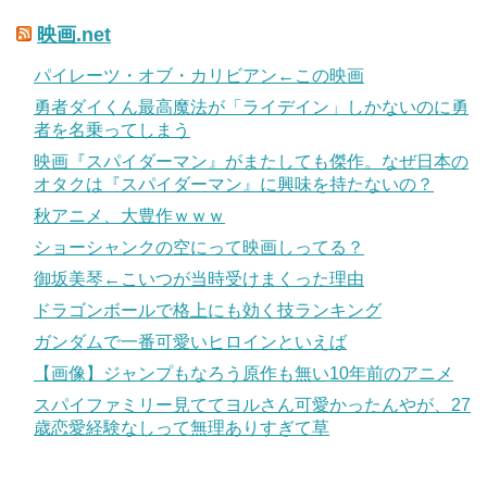
映画.net
パイレーツ・オブ・カリビアン←この映画
勇者ダイくん最高魔法が「ライデイン」しかないのに勇
者を名乗ってしまう
映画『スパイダーマン』がまたしても傑作。なぜ日本の
オタクは『スパイダーマン』に興味を持たないの？
秋アニメ、大豊作ｗｗｗ
ショーシャンクの空にって映画しってる？
御坂美琴←こいつが当時受けまくった理由
ドラゴンボールで格上にも効く技ランキング
ガンダムで一番可愛いヒロインといえば
【画像】ジャンプもなろう原作も無い10年前のアニメ
スパイファミリー見ててヨルさん可愛かったんやが、27
歳恋愛経験なしって無理ありすぎて草