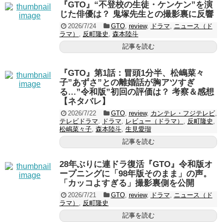
『GTO』“不登校の生徒・ケンケン”を演
じた俳優は？ 鬼塚先生との撮影裏に反響
2026/7/24
GTO
,
review
,
ドラマ
,
ニュース（ド
ラマ）
,
反町隆史
,
森本陸斗
記事を読む
『GTO』第1話：冒頭1分半、松嶋菜々
子”あずさ”との離婚話が胸アツすぎ
る…”令和版”初回の評価は？ 考察＆感想
【ネタバレ】
2026/7/22
GTO
,
review
,
カンテレ・フジテレビ
,
テレビドラマ
,
ドラマ
,
レビュー（ドラマ）
,
反町隆史
,
松嶋菜々子
,
森本陸斗
,
生見愛瑠
記事を読む
28年ぶりに連ドラ復活『GTO』令和版オ
ープニングに「98年版そのまま」の声。
「カッコよすぎる」撮影裏側を公開
2026/7/21
GTO
,
review
,
ドラマ
,
ニュース（ド
ラマ）
,
反町隆史
記事を読む