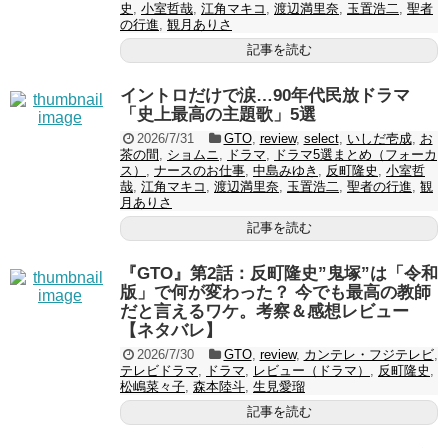
史
,
小室哲哉
,
江角マキコ
,
渡辺満里奈
,
玉置浩二
,
聖者
の行進
,
観月ありさ
記事を読む
イントロだけで涙…90年代民放ドラマ
「史上最高の主題歌」5選
2026/7/31
GTO
,
review
,
select
,
いしだ壱成
,
お
茶の間
,
ショムニ
,
ドラマ
,
ドラマ5選まとめ（フォーカ
ス）
,
ナースのお仕事
,
中島みゆき
,
反町隆史
,
小室哲
哉
,
江角マキコ
,
渡辺満里奈
,
玉置浩二
,
聖者の行進
,
観
月ありさ
記事を読む
『GTO』第2話：反町隆史”鬼塚”は「令和
版」で何が変わった？ 今でも最高の教師
だと言えるワケ。考察＆感想レビュー
【ネタバレ】
2026/7/30
GTO
,
review
,
カンテレ・フジテレビ
,
テレビドラマ
,
ドラマ
,
レビュー（ドラマ）
,
反町隆史
,
松嶋菜々子
,
森本陸斗
,
生見愛瑠
記事を読む