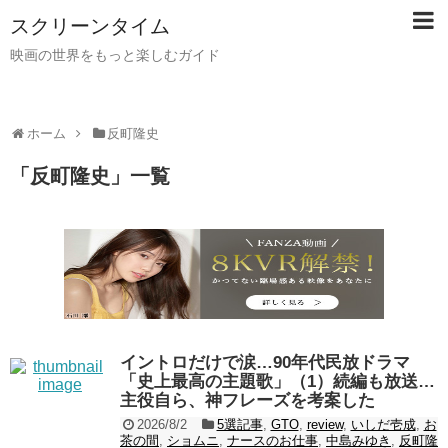
スクリーンタイム
映画の世界をもっと楽しむガイド
ホーム
反町隆史
「
反町隆史
」
一覧
イントロだけで涙…90年代民放ドラマ
「史上最高の主題歌」（1）続編も放送…
主役自ら、神フレーズを考案した
2026/8/2
5選記事
,
GTO
,
review
,
いしだ壱成
,
お
茶の間
,
ショムニ
,
ナースのお仕事
,
中島みゆき
,
反町隆