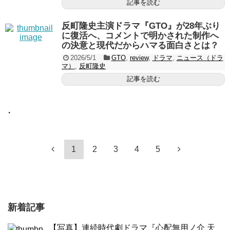
記事を読む
反町隆史主演ドラマ『GTO』が28年ぶり
に復活へ、コメントで明かされた制作へ
の決意と現代だからハマる面白さとは？
2026/5/1
GTO
,
review
,
ドラマ
,
ニュース（ドラ
マ）
,
反町隆史
記事を読む
・
1
2
3
4
5
新着記事
【写真】連続時代劇ドラマ『心配無用ノ介 天