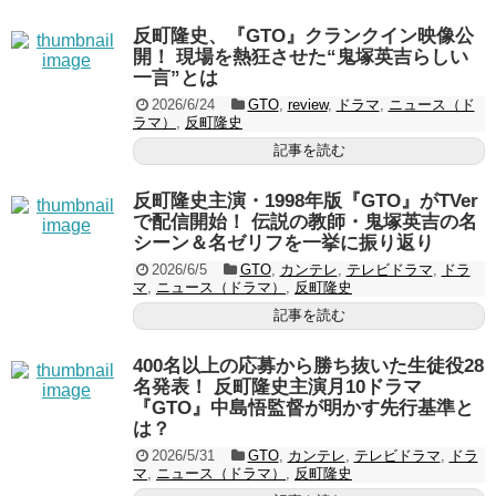
反町隆史、『GTO』クランクイン映像公
開！ 現場を熱狂させた“鬼塚英吉らしい
一言”とは
2026/6/24
GTO
,
review
,
ドラマ
,
ニュース（ド
ラマ）
,
反町隆史
記事を読む
反町隆史主演・1998年版『GTO』がTVer
で配信開始！ 伝説の教師・鬼塚英吉の名
シーン＆名ゼリフを一挙に振り返り
2026/6/5
GTO
,
カンテレ
,
テレビドラマ
,
ドラ
マ
,
ニュース（ドラマ）
,
反町隆史
記事を読む
400名以上の応募から勝ち抜いた生徒役28
名発表！ 反町隆史主演月10ドラマ
『GTO』中島悟監督が明かす先行基準と
は？
2026/5/31
GTO
,
カンテレ
,
テレビドラマ
,
ドラ
マ
,
ニュース（ドラマ）
,
反町隆史