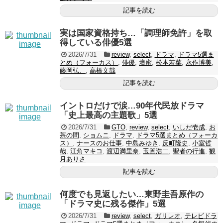
記事を読む
実は国家資格持ち…「調理師免許」を取
得している俳優5選
2026/7/31
review
,
select
,
ドラマ
,
ドラマ5選ま
とめ（フォーカス）
,
俳優
,
壇蜜
,
松本若菜
,
永作博美
,
藤岡弘、
,
高橋文哉
記事を読む
イントロだけで涙…90年代民放ドラマ
「史上最高の主題歌」5選
2026/7/31
GTO
,
review
,
select
,
いしだ壱成
,
お
茶の間
,
ショムニ
,
ドラマ
,
ドラマ5選まとめ（フォーカ
ス）
,
ナースのお仕事
,
中島みゆき
,
反町隆史
,
小室哲
哉
,
江角マキコ
,
渡辺満里奈
,
玉置浩二
,
聖者の行進
,
観
月ありさ
記事を読む
何度でも見返したい…東野圭吾原作の
「ドラマ史に残る傑作」5選
2026/7/31
review
,
select
,
ガリレオ
,
テレビドラ