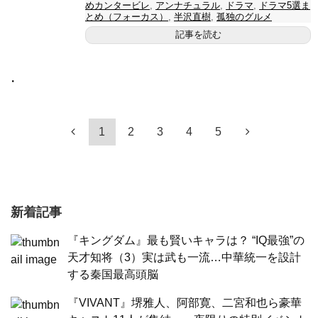
めカンタービレ
,
アンナチュラル
,
ドラマ
,
ドラマ5選ま
とめ（フォーカス）
,
半沢直樹
,
孤独のグルメ
記事を読む
・
1
2
3
4
5
新着記事
『キングダム』最も賢いキャラは？ “IQ最強”の
天才知将（3）実は武も一流…中華統一を設計
する秦国最高頭脳
『VIVANT』堺雅人、阿部寛、二宮和也ら豪華