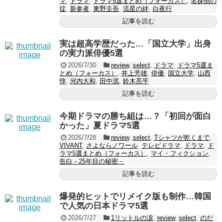
マ
,
ドラマ
,
ドラマ5選まとめ（フォーカス）
,
名探偵の
掟
,
新参者
,
東野圭吾
,
流星の絆
,
白夜行
記事を読む
実は超高学歴だった…「国立大学」出身
の実力派俳優5選
2026/7/30
review
,
select
,
ドラマ
,
ドラマ5選ま
とめ（フォーカス）
,
井上芳雄
,
俳優
,
国立大学
,
山西
惇
,
河内大和
,
田中泯
,
鈴木亮平
記事を読む
今期ドラマの勝ち組は…？「初回が面白
かった」夏ドラマ5選
2026/7/28
review
,
select
,
Tシャツが乾くまで
,
VIVANT
,
さよならノワール
,
テレビドラマ
,
ドラマ
,
ド
ラマ5選まとめ（フォーカス）
,
マイ・フィクション
,
告白－25年目の秘密－
記事を読む
爆発的ヒットでリメイク版も制作…韓国
で人気の日本ドラマ5選
2026/7/27
1リットルの涙
,
review
,
select
,
のだ