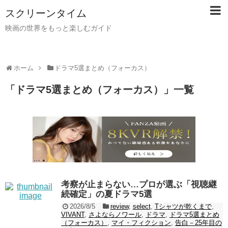
スクリーンタイム
映画の世界をもっと楽しむガイド
ホーム
ドラマ5選まとめ（フォーカス）
「
ドラマ5選まとめ（フォーカス）
」
一覧
考察が止まらない…プロが選ぶ「視聴継
続確定」の夏ドラマ5選
2026/8/5
review
,
select
,
Tシャツが乾くまで
,
VIVANT
,
さよならノワール
,
ドラマ
,
ドラマ5選まとめ
（フォーカス）
,
マイ・フィクション
,
告白－25年目の