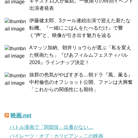
キャスト11人が集結。一夜限りの特別イベント
出演者発表
伊藤健太郎、3クール連続出演で迎えた新たな
転機。『一緒にごはんをたべるだけ』で響
く“声”と、映像が引き出す魅力を辿る
Aマッソ加納、朝井リョウらが選ぶ「私を変え
た映画たち」『ぴあフィルムフェスティバル
2026』ラインナップ決定！
抜群の色気がやばすぎる…朝ドラ『風、薫る』
中村倫也のオフショット公開、ファンは大興奮
「これからの関係性にも期待」
映画.net
バトル漫画で「関節技」出番がない…
パイレーツ・オブ・カリビアン←この映画