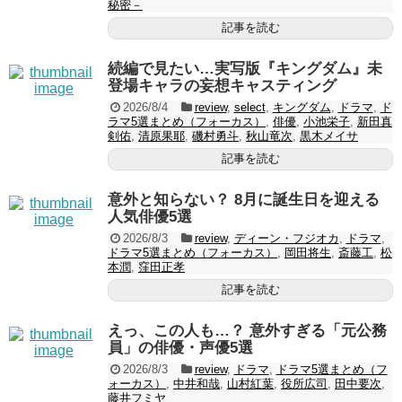
秘密－
記事を読む
続編で見たい…実写版『キングダム』未
登場キャラの妄想キャスティング
2026/8/4
review
,
select
,
キングダム
,
ドラマ
,
ド
ラマ5選まとめ（フォーカス）
,
俳優
,
小池栄子
,
新田真
剣佑
,
清原果耶
,
磯村勇斗
,
秋山竜次
,
黒木メイサ
記事を読む
意外と知らない？ 8月に誕生日を迎える
人気俳優5選
2026/8/3
review
,
ディーン・フジオカ
,
ドラマ
,
ドラマ5選まとめ（フォーカス）
,
岡田将生
,
斎藤工
,
松
本潤
,
窪田正孝
記事を読む
えっ、この人も…？ 意外すぎる「元公務
員」の俳優・声優5選
2026/8/3
review
,
ドラマ
,
ドラマ5選まとめ（フ
ォーカス）
,
中井和哉
,
山村紅葉
,
役所広司
,
田中要次
,
藤井フミヤ