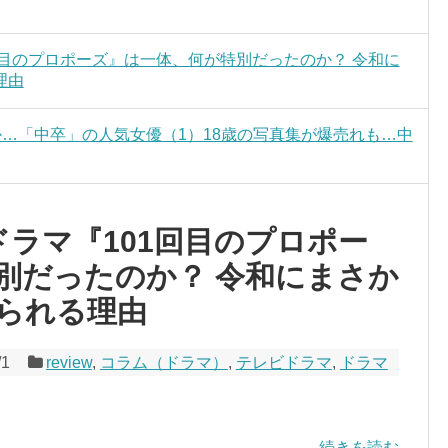
回目のプロポーズ』は一体、何が特別だったのか？ 令和に
理由
か…「中卒」の人気女優（1）18歳の写真集が爆売れも…中
ドラマ『101回目のプロポー
別だったのか？ 令和にまさか
られる理由
/1
review
,
コラム（ドラマ）
,
テレビドラマ
,
ドラマ
続きを読む