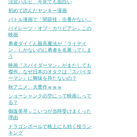
涼宮ハルヒ、今見ても面白い
初めて読んだヤンキー漫画
バトル漫画で「関節技」出番がない…
パイレーツ・オブ・カリビアン←この
映画
勇者ダイくん最高魔法が「ライデイ
ン」しかないのに勇者を名乗ってしま
う
映画『スパイダーマン』がまたしても
傑作。なぜ日本のオタクは『スパイダ
ーマン』に興味を持たないの？
秋アニメ、大豊作ｗｗｗ
ショーシャンクの空にって映画しって
る？
御坂美琴←こいつが当時受けまくった
理由
ドラゴンボールで格上にも効く技ラン
キング