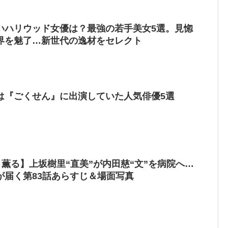
いハリウッド女優は？最強の若手美女5選。見惚
界を魅了…新世代の逸材をセレクト
は『ごくせん』に出演していた人気俳優5選
、薫る】上坂樹里“直美”が内田慈“文”を病院へ…
が届く第83話あらすじ＆場面写真