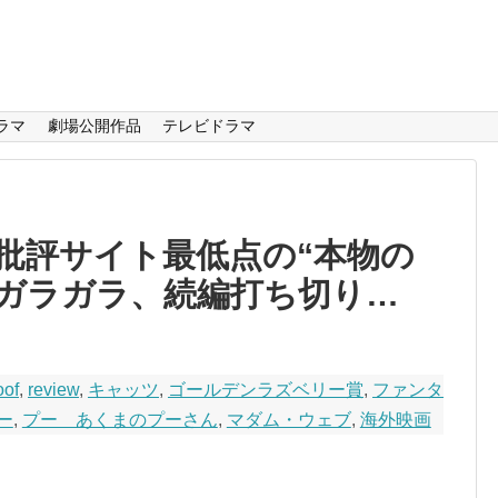
ラマ
劇場公開作品
テレビドラマ
批評サイト最低点の“本物の
場ガラガラ、続編打ち切り…
oof
,
review
,
キャッツ
,
ゴールデンラズベリー賞
,
ファンタ
ー
,
プー あくまのプーさん
,
マダム・ウェブ
,
海外映画