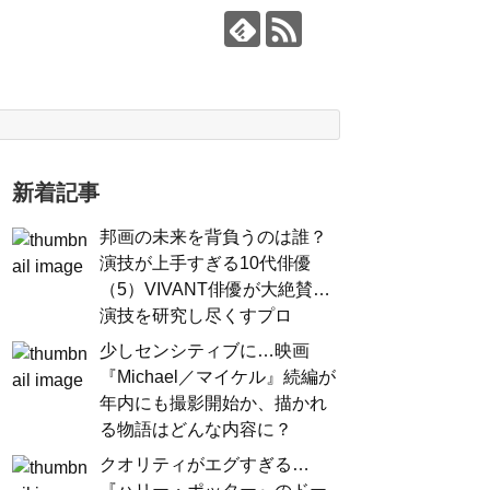
新着記事
邦画の未来を背負うのは誰？
演技が上手すぎる10代俳優
（5）VIVANT俳優が大絶賛…
演技を研究し尽くすプロ
少しセンシティブに…映画
『Michael／マイケル』続編が
年内にも撮影開始か、描かれ
る物語はどんな内容に？
クオリティがエグすぎる…