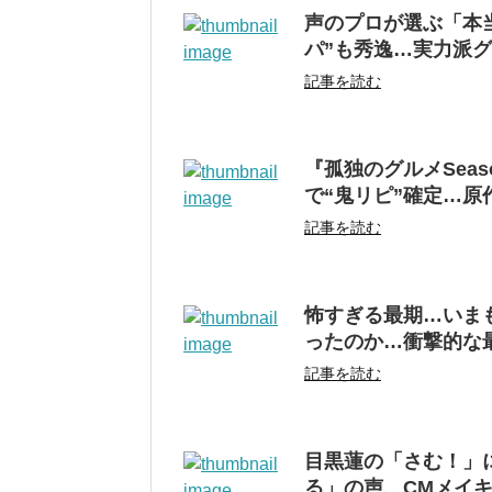
声のプロが選ぶ「本
パ”も秀逸…実力派
記事を読む
『孤独のグルメSea
で“鬼リピ”確定…
記事を読む
怖すぎる最期…いま
ったのか…衝撃的な
記事を読む
目黒蓮の「さむ！」
る」の声、CMメイ