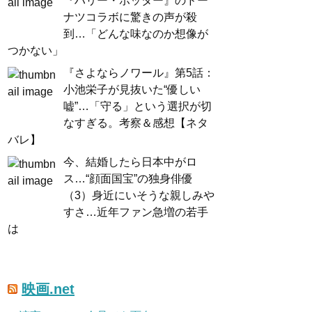
『ハリー・ポッター』のドー
ナツコラボに驚きの声が殺
到…「どんな味なのか想像が
つかない」
『さよならノワール』第5話：
小池栄子が見抜いた“優しい
嘘”…「守る」という選択が切
なすぎる。考察＆感想【ネタ
バレ】
今、結婚したら日本中がロ
ス…“顔面国宝”の独身俳優
（3）身近にいそうな親しみや
すさ…近年ファン急増の若手
は
映画.net