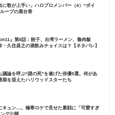
当に歌が上手い」ハロプロメンバー（4）“ボイ
グループの屋台骨
son11』第8話：餃子、台湾ラーメン、魯肉飯
原作・久住昌之の酒飲みチョイスは？【ネタバレ】
も議論を呼ぶ“謎の死”を遂げた俳優5選。何があ
最期を迎えたハリウッドスターたち
にキュン…。極寒ロケで見せた素顔に「可愛すぎ
キング公開