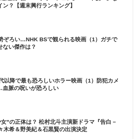
イン？【週末興行ランキング】
勢ぞろい…NHK BSで観られる映画（1）ガチで
せない傑作は？
年代以降で最も恐ろしいホラー映画（1）防犯カメ
…血脈の呪いが恐ろしい
の少女”の正体は？ 松村北斗主演新ドラマ『告白－
佐々木希＆野美紀＆石黒賢の出演決定