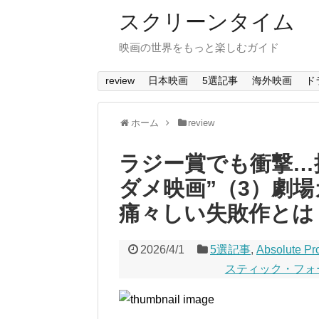
スクリーンタイム
映画の世界をもっと楽しむガイド
review
日本映画
5選記事
海外映画
ド
ホーム
review
ラジー賞でも衝撃…
ダメ映画”（3）劇
痛々しい失敗作とは
2026/4/1
5選記事
,
Absolute Pr
スティック・フォ