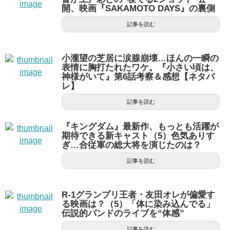
開、映画『SAKAMOTO DAYS』の裏側
記事を読む
小瀧望の芝居に涙腺崩壊…ほんの一瞬の
表情に胸打たれたワケ。『小さい頃は、
神様がいて』第6話考察＆感想【ネタバ
レ】
記事を読む
『キングダム』最新作、もっとも活躍が
期待できる新キャスト（5）色気ありす
ぎ…合従軍の総大将を演じたのは？
記事を読む
R-1グランプリ王者・友田オレが偏愛す
る映画は？（5）「体に染み込んでる」
伝説的バンドのライブを“体感”
記事を読む