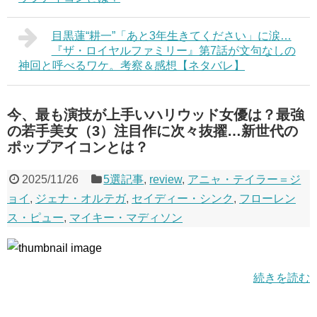
目黒蓮“耕一”「あと3年生きてください」に涙…
『ザ・ロイヤルファミリー』第7話が文句なしの
神回と呼べるワケ。考察＆感想【ネタバレ】
今、最も演技が上手いハリウッド女優は？最強
の若手美女（3）注目作に次々抜擢…新世代の
ポップアイコンとは？
2025/11/26
5選記事
,
review
,
アニャ・テイラー＝ジ
ョイ
,
ジェナ・オルテガ
,
セイディー・シンク
,
フローレン
ス・ピュー
,
マイキー・マディソン
続きを読む