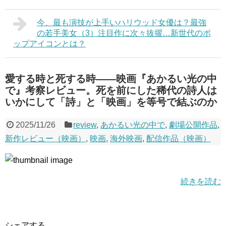
今、最も演技が上手いハリウッド女優は？最強
の若手美女（3）注目作に次々抜擢…新世代のポ
ップアイコンとは？
愛する時と死する時——映画『あかるい光の中
で』考察レビュー。死を前にした稀代の詩人は
いかにして「詩」と「映画」を等号で結ぶのか
2025/11/26
review
,
あかるい光の中で
,
劇場公開作品
,
新作レビュー（映画）
,
映画
,
海外映画
,
配信作品（映画）
続きを読む
シェアする