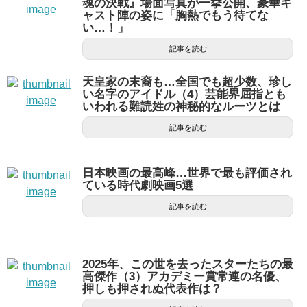
魂の決戦』場面写真が一挙公開、豪華キ
ャスト陣の姿に「胸熱でもう待てな
い…！」
記事を読む
天皇家の末裔も…全国でも超少数、珍し
い名字のアイドル（4）芸能界屈指とも
いわれる難読姓の神秘的なルーツとは
記事を読む
日本映画の最高峰…世界で最も評価され
ている時代劇映画5選
記事を読む
2025年、この世を去ったスターたちの最
高傑作（3）アカデミー賞常連の名優、
押しも押されぬ代表作は？