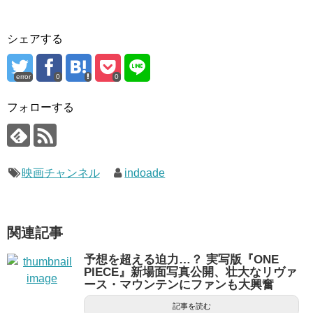
シェアする
error
0
0
フォローする
映画チャンネル
indoade
関連記事
予想を超える迫力…？ 実写版『ONE
PIECE』新場面写真公開、壮大なリヴァ
ース・マウンテンにファンも大興奮
記事を読む