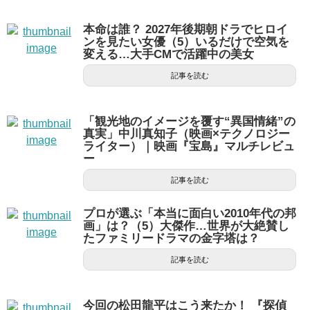
本命は誰？ 2027年後期朝ドラでヒロイ
ンを見たい女優（5）いるだけで空気を
変える…大手CMで活躍中の美女
記事を読む
「観光地のイメージを覆す“異国情緒”の
真実」中川真知子（映画×テクノロジー
ライター）｜映画『宝島』マルチレビュ
ー
記事を読む
プロが選ぶ「本当に面白い2010年代の邦
画」は？（5）大傑作…世界が大絶賛し
たファミリードラマの金字塔は？
記事を読む
今回の松田龍平はこう来たか！ 『探偵