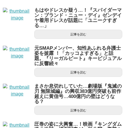
もはやドレスか疑う…！『スパイダーマ
ン：ブランド・ニュー・デイ』ゼンデイ
ヤ着用ドレスが話題に「ユニークすぎ
る…」
記事を読む
元SMAPメンバー、知性あふれる弁護士
姿を披露 ！「カッコよすぎる」と話
題。『リーガルビート』キービジュアル
に反響続々
記事を読む
まさか息切れしていた…劇場版『鬼滅の
刃 無限城編』の興収383億円突破も前作
超えに黄信号…400億円の壁はどうな
る？
記事を読む
圧巻の姿に大興奮…！映画『キングダム