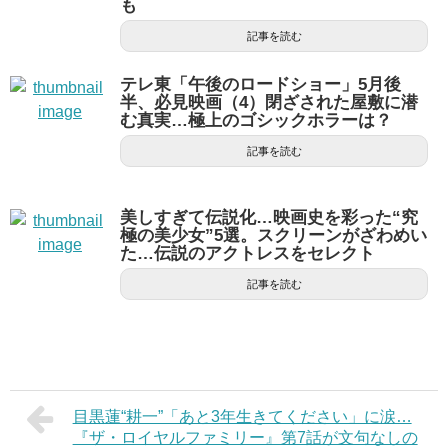
も
記事を読む
テレ東「午後のロードショー」5月後
半、必見映画（4）閉ざされた屋敷に潜
む真実…極上のゴシックホラーは？
記事を読む
美しすぎて伝説化…映画史を彩った“究
極の美少女”5選。スクリーンがざわめい
た…伝説のアクトレスをセレクト
記事を読む
目黒蓮“耕一”「あと3年生きてください」に涙…
『ザ・ロイヤルファミリー』第7話が文句なしの