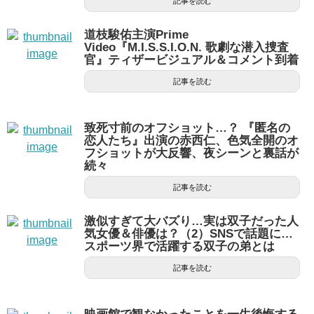
記事を読む
道枝駿佑主演Prime
Video『M.I.S.S.I.O.N. 歌劇な潜入捜査
官』ティザービジュアル＆コメント到着
記事を読む
致死寸前のオフショット…？ 『匿名の
恋人たち』出演の赤西仁、色気全開のオ
フショットが大反響、夜シーンと裏話が
続々
記事を読む
激似すぎて大バズり…実は双子だった人
気女優＆俳優は？（2）SNSで話題に…
スポーツ界で活躍する双子の弟とは
記事を読む