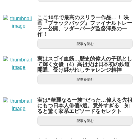
ここ10年で最高のスリラー作品…！ 映
画『ブラックバッグ』ファイナルトレー
ラー公開、ソダーバーグ監督渾身の一
作！
記事を読む
実はスゴイ血筋…歴史的偉人の子孫とし
て輝く女優（4）高祖父は日本初の鉄道
開通、受け継がれしチャレンジ精神
記事を読む
実は“華麗なる一族”だった…偉人を先祖
にもつ日本人俳優5選。意外すぎる…知
ると驚く家系エピソードをセレクト
記事を読む