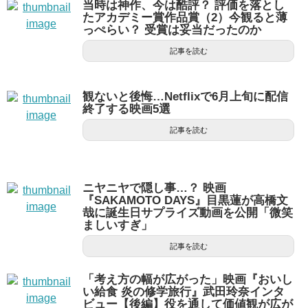
当時は神作、今は酷評？ 評価を落とし
たアカデミー賞作品賞（2）今観ると薄
っぺらい？ 受賞は妥当だったのか
記事を読む
観ないと後悔…Netflixで6月上旬に配信
終了する映画5選
記事を読む
ニヤニヤで隠し事…？ 映画
『SAKAMOTO DAYS』目黒蓮が高橋文
哉に誕生日サプライズ動画を公開「微笑
ましいすぎ」
記事を読む
「考え方の幅が広がった」映画『おいし
い給食 炎の修学旅行』武田玲奈インタ
ビュー【後編】役を通して価値観が広が