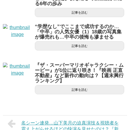
る6年の歩み
記事を読む
“学歴なし”でここまで成功するのか…
「中卒」の人気女優（1）18歳の写真集
が爆売れも…中卒の後悔も滲ませる
記事を読む
『ザ・スーパーマリオギャラクシー・ム
ービー』が1位に返り咲き！『映画 正直
不動産』など新作の動向は？【週末興行
ランキング】
記事を読む
名シーン連発…山下美月の迫真演技＆視聴者を
震え上がらせるほどの快演を見せたのは？『新