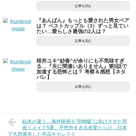
記事を読む
『あんぱん』もっとも愛された男女ペア
は？ ベストカップル（3）ずっと見てい
たい…愛らしさ最強の2人は？
記事を読む
桜井ユキ”紗春”が余りにも不気味すぎ
る…『夫に間違いありません』第5話で
加速する恐怖とは？ 考察＆感想【ネタ
バレ】
記事を読む
結末が違う…海外映画を“別物級”に化けさせた邦
画リメイク5選。予想外すぎる改変だらけ…日本
で大胆進化した作品をセレクト