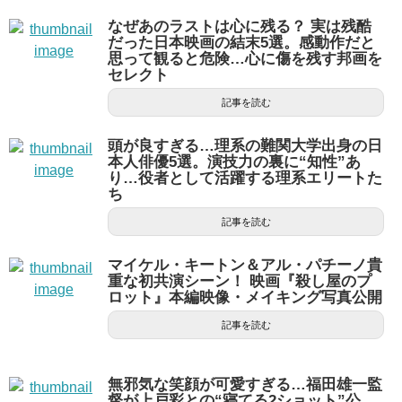
なぜあのラストは心に残る？ 実は残酷
だった日本映画の結末5選。感動作だと
思って観ると危険…心に傷を残す邦画を
セレクト
記事を読む
頭が良すぎる…理系の難関大学出身の日
本人俳優5選。演技力の裏に“知性”あ
り…役者として活躍する理系エリートた
ち
記事を読む
マイケル・キートン＆アル・パチーノ貴
重な初共演シーン！ 映画『殺し屋のプ
ロット』本編映像・メイキング写真公開
記事を読む
無邪気な笑顔が可愛すぎる…福田雄一監
督が上戸彩との“寝てる2ショット”公