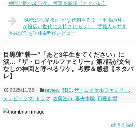
神回と呼べるワケ。考察＆感想【ネタバレ】
“50代の恋愛映画”がなぜ刺さる？ 『平場の月』
が幅広い世代に支持されるワケ。堺雅人＆井川
遥共演作を評価&考察レビュー
目黒蓮“耕一”「あと3年生きてください」に
涙…『ザ・ロイヤルファミリー』第7話が文句
なしの神回と呼べるワケ。考察＆感想【ネタバ
レ】
2025/11/26
review
,
TBS
,
ザ・ロイヤルファミリー
,
テレビドラマ
,
ドラマ
,
佐藤浩市
,
妻夫木聡
,
日曜劇場
続きを読む