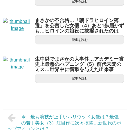
記事を読む
まさかの不合格…「朝ドラヒロイン落
選」を公言した女優（4）あと1歩届かず
も…ヒロインの娘役に抜擢されたのは
記事を読む
生中継でまさかの大事件…アカデミー賞
史上最悪のハプニング（5）前代未聞の
ミス…世界中に衝撃を与えた出来事
記事を読む
今、最も演技が上手いハリウッド女優は？最強
の若手美女（3）注目作に次々抜擢…新世代のポ
ップアイコンとは？