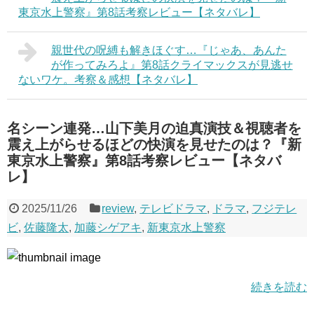
東京水上警察』第8話考察レビュー【ネタバレ】
親世代の呪縛も解きほぐす…『じゃあ、あんた
が作ってみろよ』第8話クライマックスが見逃せ
ないワケ。考察＆感想【ネタバレ】
名シーン連発…山下美月の迫真演技＆視聴者を
震え上がらせるほどの快演を見せたのは？『新
東京水上警察』第8話考察レビュー【ネタバ
レ】
2025/11/26
review
,
テレビドラマ
,
ドラマ
,
フジテレ
ビ
,
佐藤隆太
,
加藤シゲアキ
,
新東京水上警察
続きを読む