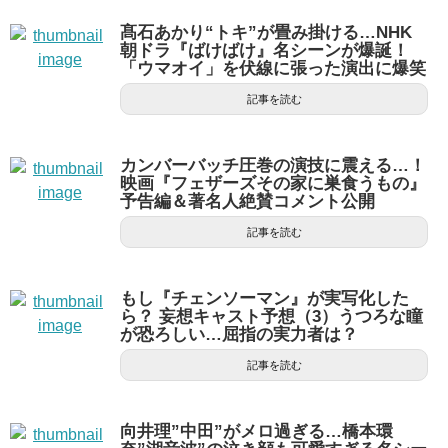
髙石あかり“トキ”が畳み掛ける…NHK
朝ドラ『ばけばけ』名シーンが爆誕！
「ウマオイ」を伏線に張った演出に爆笑
記事を読む
カンバーバッチ圧巻の演技に震える…！
映画『フェザーズその家に巣食うもの』
予告編＆著名人絶賛コメント公開
記事を読む
もし『チェンソーマン』が実写化した
ら？ 妄想キャスト予想（3）うつろな瞳
が恐ろしい…屈指の実力者は？
記事を読む
向井理”中田”がメロ過ぎる…橋本環