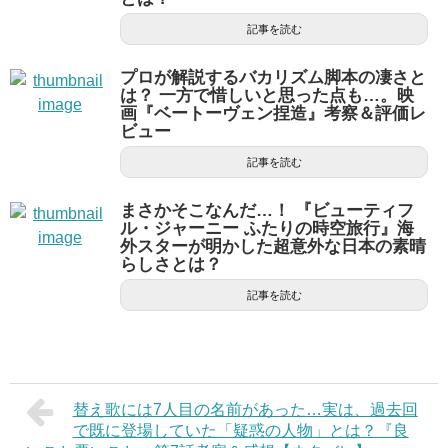
記事を読む
プロが解説するバカリズム脚本の凄さと
は？ 一方で惜しいと思った点も…。映
画『ベートーヴェン捏造』考察＆評価レ
ビュー
記事を読む
まさかそこなんだ…！ 『ビューティフ
ル・ジャーニー ふたりの時空旅行』海
外スターが明かした超意外な日本の素晴
らしさとは？
記事を読む
替え歌には7人目の名前があった…実は、過去回
で既に登場していた「疑惑の人物」とは？『良