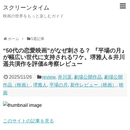
スクリーンタイム
映画の世界をもっと楽しむガイド
ホーム
5選記事
“50代の恋愛映画”がなぜ刺さる？ 『平場の月』
が幅広い世代に支持されるワケ。堺雅人＆井川
遥共演作を評価&考察レビュー
2025/11/26
review
,
井川遥
,
劇場公開作品
,
劇場公開
作品（映画）
,
堺雅人
,
平場の月
,
新作レビュー（映画）
,
映
画
このサイトの記事を見る