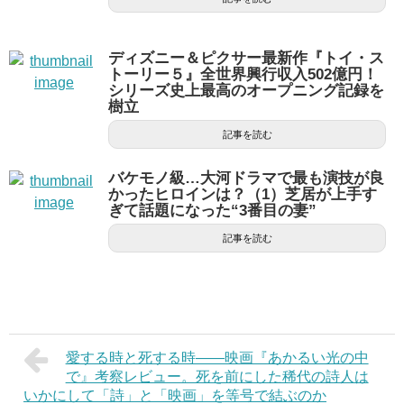
ディズニー＆ピクサー最新作『トイ・ス
トーリー５』全世界興行収入502億円！
シリーズ史上最高のオープニング記録を
樹立
記事を読む
バケモノ級…大河ドラマで最も演技が良
かったヒロインは？（1）芝居が上手す
ぎて話題になった“3番目の妻”
記事を読む
愛する時と死する時——映画『あかるい光の中
で』考察レビュー。死を前にした稀代の詩人は
いかにして「詩」と「映画」を等号で結ぶのか