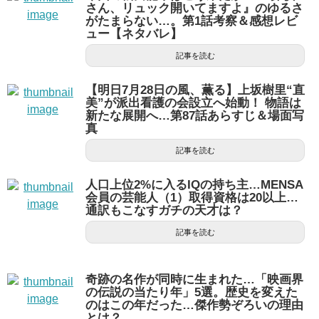
さん、リュック開いてますよ』のゆるさ
がたまらない…。第1話考察＆感想レビ
ュー【ネタバレ】
記事を読む
【明日7月28日の風、薫る】上坂樹里“直
美”が派出看護の会設立へ始動！ 物語は
新たな展開へ…第87話あらすじ＆場面写
真
記事を読む
人口上位2%に入るIQの持ち主…MENSA
会員の芸能人（1）取得資格は20以上…
通訳もこなすガチの天才は？
記事を読む
奇跡の名作が同時に生まれた…「映画界
の伝説の当たり年」5選。歴史を変えた
のはこの年だった…傑作勢ぞろいの理由
とは？