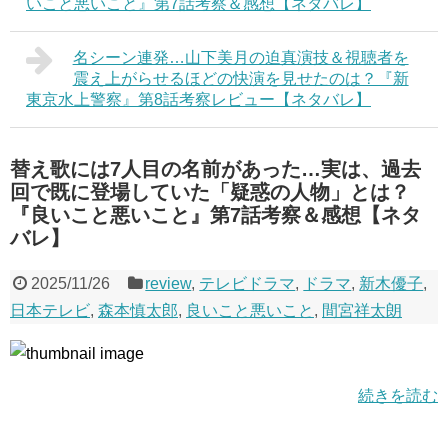
いこと悪いこと』第7話考察＆感想【ネタバレ】
名シーン連発…山下美月の迫真演技＆視聴者を
震え上がらせるほどの快演を見せたのは？『新
東京水上警察』第8話考察レビュー【ネタバレ】
替え歌には7人目の名前があった…実は、過去
回で既に登場していた「疑惑の人物」とは？
『良いこと悪いこと』第7話考察＆感想【ネタ
バレ】
2025/11/26
review
,
テレビドラマ
,
ドラマ
,
新木優子
,
日本テレビ
,
森本慎太郎
,
良いこと悪いこと
,
間宮祥太朗
続きを読む