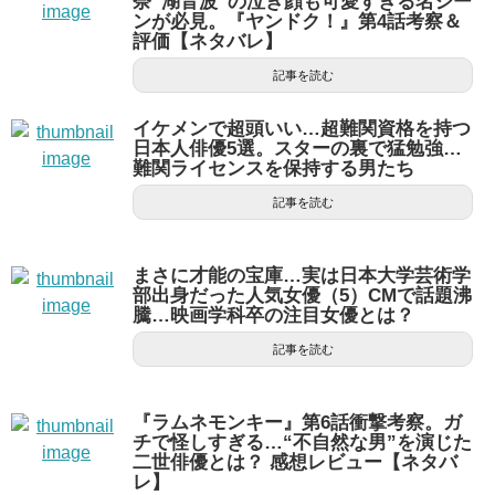
奈”湖音波”の泣き顔も可愛すぎる名シー
ンが必見。『ヤンドク！』第4話考察＆
評価【ネタバレ】
記事を読む
イケメンで超頭いい…超難関資格を持つ
日本人俳優5選。スターの裏で猛勉強…
難関ライセンスを保持する男たち
記事を読む
まさに才能の宝庫…実は日本大学芸術学
部出身だった人気女優（5）CMで話題沸
騰…映画学科卒の注目女優とは？
記事を読む
『ラムネモンキー』第6話衝撃考察。ガ
チで怪しすぎる…“不自然な男”を演じた
二世俳優とは？ 感想レビュー【ネタバ
レ】