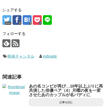
シェアする
error
0
0
フォローする
映画チャンネル
indoade
関連記事
あの名コンビが再び…10年以上ぶりに再
共演した俳優ペア（4）月曜の夜を一変
させたあのカップルが名バディに
記事を読む