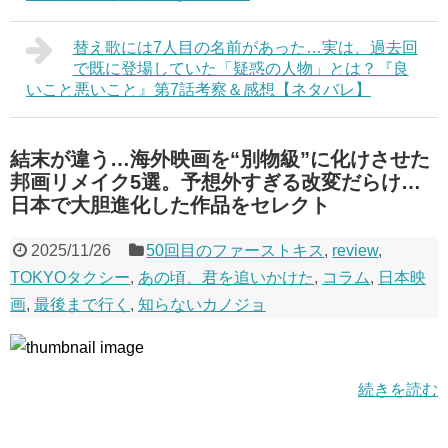
替え歌には7人目の名前があった…実は、過去回
で既に登場していた「疑惑の人物」とは？『良
いこと悪いこと』第7話考察＆感想【ネタバレ】
結末が違う…海外映画を“別物級”に化けさせた
邦画リメイク5選。予想外すぎる改変だらけ…
日本で大胆進化した作品をセレクト
2025/11/26
50回目のファーストキス
,
review
,
TOKYOタクシー
,
あの頃、君を追いかけた
,
コラム
,
日本映
画
,
最後まで行く
,
知らないカノジョ
続きを読む