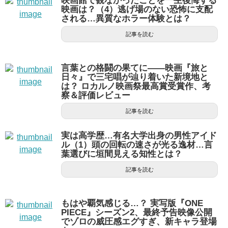
映画館で観なかったことを一生後悔する
映画は？（4）逃げ場のない恐怖に支配
される…異質なホラー体験とは？
記事を読む
言葉との格闘の果てに――映画『旅と
日々』で三宅唱が辿り着いた新境地と
は？ ロカルノ映画祭最高賞受賞作、考
察＆評価レビュー
記事を読む
実は高学歴…有名大学出身の男性アイド
ル（1）頭の回転の速さが光る逸材…言
葉選びに垣間見える知性とは？
記事を読む
もはや覇気感じる…？ 実写版『ONE
PIECE』シーズン2、最終予告映像公開
でゾロの威圧感エグすぎ、新キャラ登場