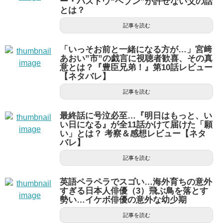
ー・バストウ“ヘブン”が許せない父の話
とは？
記事を読む
「いっそお前と一緒になる方が…」宮﨑
あおい”市”の戯言に視聴者歓喜、その真
意とは？『豊臣兄弟！』第10話レビュー
【ネタバレ】
記事を読む
最終話に号泣必至…『明日はもっと、い
い日になる』が全11話かけて届けた「願
い」とは？ 考察＆感想レビュー【ネタ
バレ】
記事を読む
英語ペラペラでスゴい…海外育ちの意外
すぎる日本人俳優（3）飛ぶ鳥を落とす
勢い…イケボ俳優の意外な幼少期
記事を読む