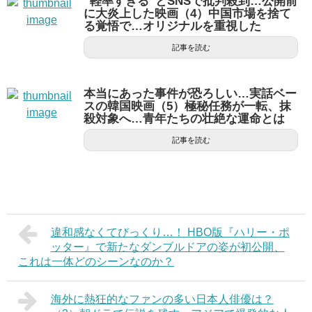
“軽率すぎる”とSNSで批判殺到…公開前
に大炎上した映画（4）中国市場を捨て
る覚悟で…オリジナルを重視した
記事を読む
本当にあった事件が恐ろしい…実話ベー
スの韓国映画（5）極秘任務が一転、抹
殺対象へ…青年たちの壮絶な運命とは
記事を読む
違和感なくてびっくり…！ HBO版『ハリー・ポ
ッター』で新たなダンブルドアの姿が初公開、
これは一体どのシーンなのか？
海外に熱狂的なファンの多い日本人俳優は？