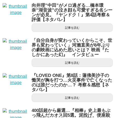
向井理”中田”がメロ過ぎる…橋本環
奈”湖音波”の泣き顔も可愛すぎる名シー
ンが必見。『ヤンドク！』第4話考察＆
評価【ネタバレ】
記事を読む
「自分自身が変わっていくからこそ、世
界も変わっていく」河瀨直美が6年ぶり
の劇映画に込めた思いとは？ 映画『た
しかにあった幻』 インタビュー
記事を読む
『LOVED ONE』第8話：蓮佛美沙子の
慟哭が胸を打つ…火災事件で亡くなった
のは誰だったのか…？ 考察＆感想【ネ
タバレ】
記事を読む
400話超から厳選…『相棒』史上最もぶ
っ飛んだカオス回5選。泥投げ、便座殺