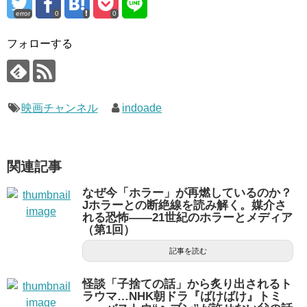
error
0
0
フォローする
映画チャンネル
indoade
関連記事
なぜ今「ホラー」が再燃しているのか？
Jホラーとの断絶線を読み解く。媒介さ
れる恐怖——21世紀のホラーとメディア
（第1回）
記事を読む
怪談「子捨ての話」から炙り出されるト
ラウマ…NHK朝ドラ『ばけばけ』トミ