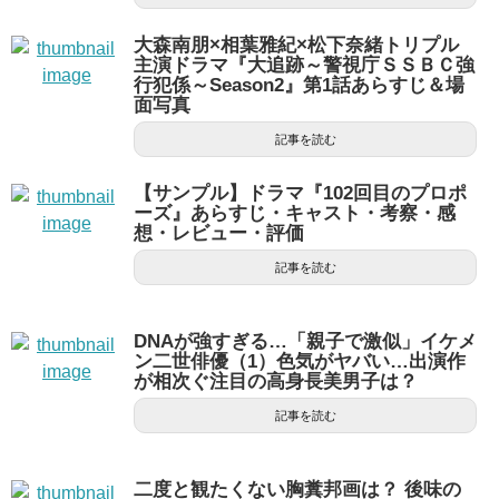
大森南朋×相葉雅紀×松下奈緒トリプル
主演ドラマ『大追跡～警視庁ＳＳＢＣ強
行犯係～Season2』第1話あらすじ＆場
面写真
記事を読む
【サンプル】ドラマ『102回目のプロポ
ーズ』あらすじ・キャスト・考察・感
想・レビュー・評価
記事を読む
DNAが強すぎる…「親子で激似」イケメ
ン二世俳優（1）色気がヤバい…出演作
が相次ぐ注目の高身長美男子は？
記事を読む
二度と観たくない胸糞邦画は？ 後味の