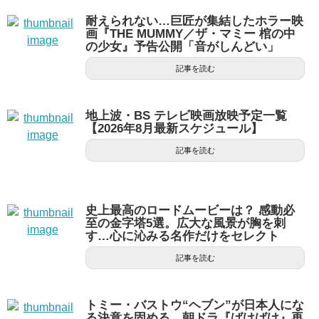
耐えられない…巨匠が集結したホラー映
画『THE MUMMY／ザ・マミー 棺の中
の少女』予告公開「音がしんどい」
記事を読む
地上波・BS テレビ映画放映予定一覧
【2026年8月最新スケジュール】
記事を読む
史上最高のロードムービーは？ 感動必
至の金字塔5選。広大な風景が胸を刺
す…心に沁みる名作だけをセレクト
記事を読む
トミー・バストウ“ヘブン”が日本人にな
る決意を固める…朝ドラ『ばけばけ』再