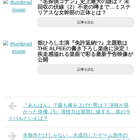
『名探偵コナン』史上最大の謎は？ 未
回収の伏線（2）不老の噂まで…ミステ
リアスな女幹部の正体とは？
記事を読む
舘ひろし主演『免許返納!?』主題歌は
THE ALFEEの書き下ろし楽曲に決定！
疾走感溢れる楽曲で彩る最新予告映像が
公開
記事を読む
『あんぱん』で最も株を上げた男は？ 演技が良
かった俳優（5）演技力は賞賛に値する…嵩のラ
イバルといえば？
失敗作だけじゃない…大成功したゲーム原作の