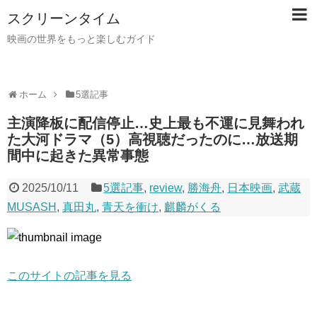
スクリーンタイム
映画の世界をもっと楽しむガイド
ホーム
5選記事
主演降板に配信停止…史上最も不運に見舞われ
た大河ドラマ（5）高視聴だったのに…放送期
間中に起きた異常事態
2025/10/11
5選記事
,
review
,
勝海舟
,
日本映画
,
武蔵
MUSASH
,
真田丸
,
青天を衝け
,
麒麟がくる
このサイトの記事を見る