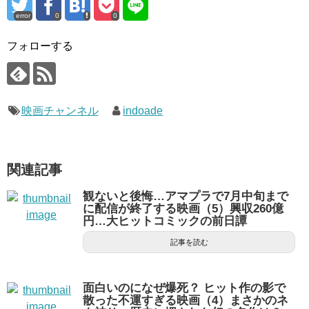
error
0
0
フォローする
映画チャンネル
indoade
関連記事
観ないと後悔…アマプラで7月中旬まで
に配信が終了する映画（5）興収260億
円…大ヒットコミックの前日譚
記事を読む
面白いのになぜ爆死？ ヒット作の影で
散った不運すぎる映画（4）まさかのネ