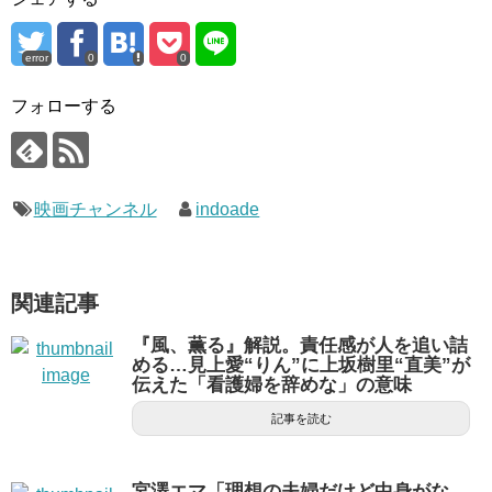
error
0
0
フォローする
映画チャンネル
indoade
関連記事
『風、薫る』解説。責任感が人を追い詰
める…見上愛“りん”に上坂樹里“直美”が
伝えた「看護婦を辞めな」の意味
記事を読む
宮澤エマ「理想の夫婦だけど中身がな