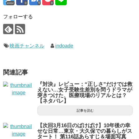
error
0
0
フォローする
映画チャンネル
indoade
関連記事
『対決』レビュー：“正しさ”だけでは救
えない…女子受験生差別を問うドラマが
突きつけた、医療現場のリアルとは？
【ネタバレ】
記事を読む
【次回3月16日のばけばけ】10年後の幸
せな日常…東京・大久保での暮らしがス
タート！ 第116話あらすじ＆場面写真