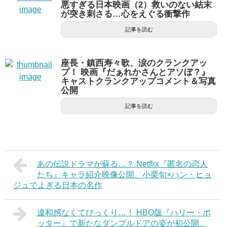
悪すぎる日本映画（2）救いのない結末
が突き刺さる…心をえぐる衝撃作
記事を読む
座長・鎮西寿々歌、涙のクランクアッ
プ！ 映画『だぁれかさんとアソぼ？』
キャストクランクアップコメント＆写真
公開
記事を読む
あの伝説ドラマが蘇る…？ Netflix『匿名の恋人
たち』キャラ紹介映像公開、小栗旬×ハン・ヒョ
ジュでよぎる日本の名作
違和感なくてびっくり…！ HBO版『ハリー・ポ
ッター』で新たなダンブルドアの姿が初公開、