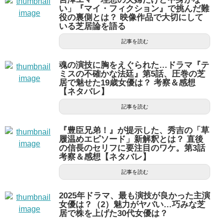
い」『マイ・フィクション』で挑んだ難
役の裏側とは？ 映像作品で大切にして
いる芝居論を語る
記事を読む
魂の演技に胸をえぐられた…ドラマ『テ
ミスの不確かな法廷』第5話、圧巻の芝
居で魅せた19歳女優は？ 考察＆感想
【ネタバレ】
記事を読む
『豊臣兄弟！』が提示した、秀吉の「草
履温めエピソード」新解釈とは？ 直後
の信長のセリフに要注目のワケ。第3話
考察＆感想【ネタバレ】
記事を読む
2025年ドラマ、最も演技が良かった主演
女優は？（2）魅力がヤバい…巧みな芝
居で株を上げた30代女優は？