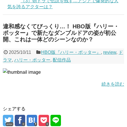
（3）朝ドラで伝説を残す…アジアで爆発的な人
気を誇るアクターは？
違和感なくてびっくり…！ HBO版『ハリー・
ポッター』で新たなダンブルドアの姿が初公
開、これは一体どのシーンなのか？
2025/10/11
HBO版『ハリー・ポッター』
,
review
,
ド
ラマ
,
ハリー・ポッター
,
配信作品
続きを読む
シェアする
error
0
0