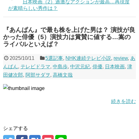
日本映画（2）過激なアクションが最高…再現度
が素晴らしい秀作は？
『あんぱん』で最も株を上げた男は？ 演技が良
かった俳優（5）演技力は賞賛に値する…嵩の
ライバルといえば？
2025/10/11
5選記事
,
NHK連続テレビ小説
,
review
,
あ
んぱん
,
テレビドラマ
,
中島歩
,
中沢元紀
,
俳優
,
日本映画
,
津
田健次郎
,
阿部サダヲ
,
高橋文哉
続きを読む
シェアする