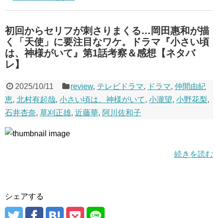
初回からセリフが刺さりまくる…岡田惠和が描
く「天使」に要注目なワケ。ドラマ『小さい頃
は、神様がいて』第1話考察＆感想【ネタバ
レ】
2025/10/11
review
,
テレビドラマ
,
ドラマ
,
仲間由紀
恵
,
北村有起哉
,
小さい頃は、神様がいて
,
小瀧望
,
小野花梨
,
石井杏奈
,
草刈正雄
,
近藤華
,
阿川佐和子
続きを読む
シェアする