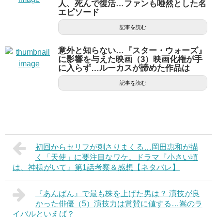
人、死んで復活…ファンも唖然とした名
エピソード
記事を読む
意外と知らない…『スター・ウォーズ』
に影響を与えた映画（3）映画化権が手
に入らず…ルーカスが諦めた作品は
記事を読む
初回からセリフが刺さりまくる…岡田惠和が描
く「天使」に要注目なワケ。ドラマ『小さい頃
は、神様がいて』第1話考察＆感想【ネタバレ】
『あんぱん』で最も株を上げた男は？ 演技が良
かった俳優（5）演技力は賞賛に値する…嵩のラ
イバルといえば？