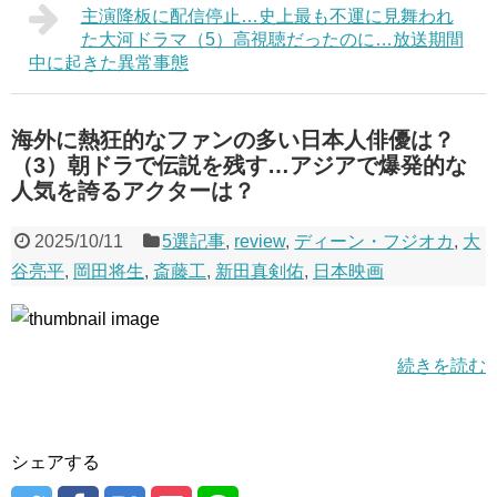
主演降板に配信停止…史上最も不運に見舞われ
た大河ドラマ（5）高視聴だったのに…放送期間
中に起きた異常事態
海外に熱狂的なファンの多い日本人俳優は？
（3）朝ドラで伝説を残す…アジアで爆発的な
人気を誇るアクターは？
2025/10/11
5選記事
,
review
,
ディーン・フジオカ
,
大
谷亮平
,
岡田将生
,
斎藤工
,
新田真剣佑
,
日本映画
続きを読む
シェアする