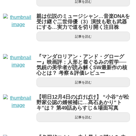
記事を読む
親は伝説のミュージシャン…音楽DNAを
受け継ぐ二世俳優（3）演技も歌も武器
にする…実力で道を切り開く注目株
記事を読む
『マンダロリアン・アンド・グローグ
ー』映画評：人形と着ぐるみの哲学──
気鋭の美学者が読み解くSW最新作の核
心とは？ 考察＆評価レビュー
記事を読む
【明日12月4日のばけばけ】 “小谷”が松
野家公認の婿候補に…髙石あかり“ト
キ”は？ 第49話あらすじ＆場面写真
記事を読む