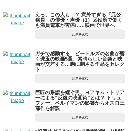
えっ、この人も…？ 意外すぎる「元公
務員」の俳優・声優（1）区役所で働く
も満員電車が苦痛に…映画で世界へ
記事を読む
ガチで感動する…ビートルズの名曲が響
く珠玉の映画5選。素晴らしい音楽と映
画が交差する…胸に刺さる作品をセレク
ト
記事を読む
巨匠の系譜を継ぐ男、ヨアキム・トリア
ーによる“反復の映画術”とは？ トリュ
フォー、ベルイマンの影響からオスロ三
部作を解説
記事を読む