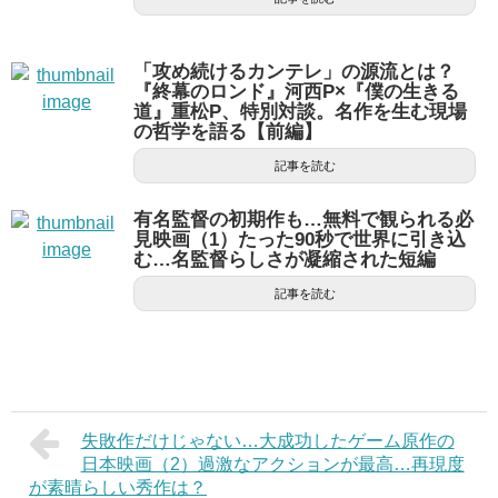
「攻め続けるカンテレ」の源流とは？
『終幕のロンド』河西P×『僕の生きる
道』重松P、特別対談。名作を生む現場
の哲学を語る【前編】
記事を読む
有名監督の初期作も…無料で観られる必
見映画（1）たった90秒で世界に引き込
む…名監督らしさが凝縮された短編
記事を読む
失敗作だけじゃない…大成功したゲーム原作の
日本映画（2）過激なアクションが最高…再現度
が素晴らしい秀作は？