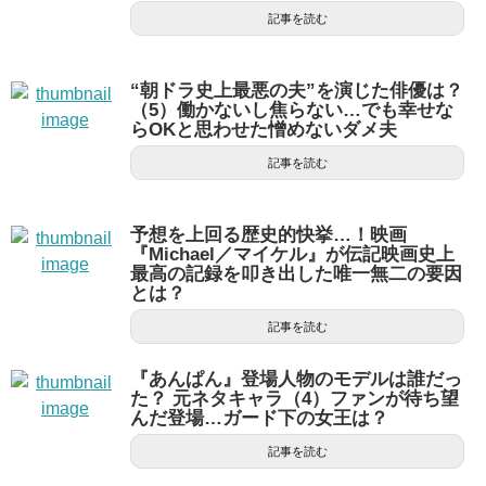
記事を読む
“朝ドラ史上最悪の夫”を演じた俳優は？
（5）働かないし焦らない…でも幸せな
らOKと思わせた憎めないダメ夫
記事を読む
予想を上回る歴史的快挙…！映画
『Michael／マイケル』が伝記映画史上
最高の記録を叩き出した唯一無二の要因
とは？
記事を読む
『あんぱん』登場人物のモデルは誰だっ
た？ 元ネタキャラ（4）ファンが待ち望
んだ登場…ガード下の女王は？
記事を読む