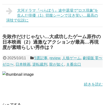
大河ドラマ『べらぼう』途中退場で“ロス現象”を
生んだ俳優（1）切腹シーンで泣き笑い…最高の
演技で伝説に
失敗作だけじゃない…大成功したゲーム原作の
日本映画（2）過激なアクションが最高…再現
度が素晴らしい秀作は？
2025/10/11
5選記事
,
review
,
人狼ゲーム
,
劇場版 零〜
ゼロ〜
,
日本映画
,
逆転裁判
,
龍が如く
,
８番出口
続きを読む
シェアする