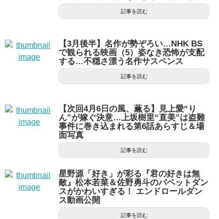
記事を読む
【3月後半】名作が勢ぞろい…NHK BS
で観られる映画（5）姿なき恐怖が支配
する…不穏さ漂う名作サスペンス
記事を読む
【次回4月6日の風、薫る】見上愛“り
ん”が嫁ぐ決意…上坂樹里“直美”は盗難
事件に巻き込まれる第6話あらすじ＆場
面写真
記事を読む
星野源「好き」が彩る『君の好きは無
敵』松本若菜＆佐野勇斗のパペットダン
スがかわいすぎる！ エンドロールダン
ス動画公開
記事を読む