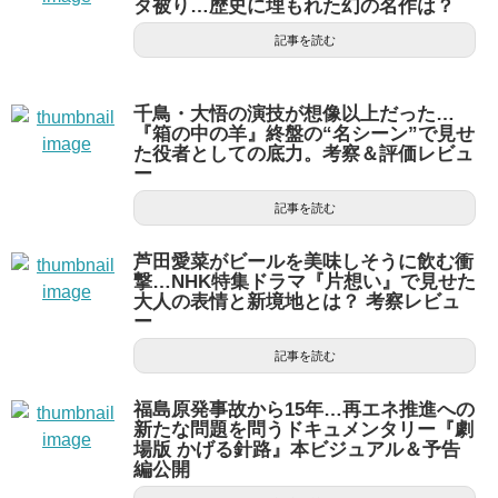
タ被り…歴史に埋もれた幻の名作は？
記事を読む
千鳥・大悟の演技が想像以上だった…
『箱の中の羊』終盤の“名シーン”で見せ
た役者としての底力。考察＆評価レビュ
ー
記事を読む
芦田愛菜がビールを美味しそうに飲む衝
撃…NHK特集ドラマ『片想い』で見せた
大人の表情と新境地とは？ 考察レビュ
ー
記事を読む
福島原発事故から15年…再エネ推進への
新たな問題を問うドキュメンタリー『劇
場版 かげる針路』本ビジュアル＆予告
編公開