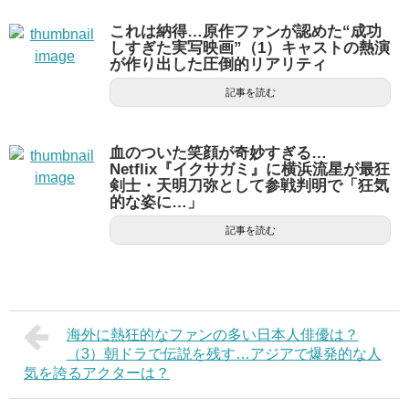
これは納得…原作ファンが認めた“成功
しすぎた実写映画”（1）キャストの熱演
が作り出した圧倒的リアリティ
記事を読む
血のついた笑顔が奇妙すぎる…
Netflix『イクサガミ』に横浜流星が最狂
剣士・天明刀弥として参戦判明で「狂気
的な姿に…」
記事を読む
海外に熱狂的なファンの多い日本人俳優は？
（3）朝ドラで伝説を残す…アジアで爆発的な人
気を誇るアクターは？