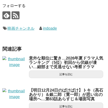
フォローする
映画チャンネル
indoade
関連記事
意外な順位に驚き…2026年夏ドラマ人気
ランキング（5位）初回から伏線が凄
い…細部まで見逃せない考察ドラマ
記事を読む
【明日12月24日のばけばけ】トキ（髙石
あかり）＆銀二郎（寛一郎）が思い出の
場所へ…第63話あらすじ＆場面写真
記事を読む