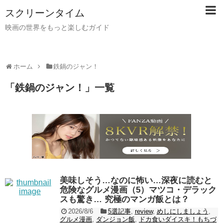
スクリーンタイム
映画の世界をもっと楽しむガイド
ホーム
鉄鍋のジャン！
「
鉄鍋のジャン！
」
一覧
美味しそう…なのに怖い…深夜に読むと
危険なグルメ漫画（5）マツコ・デラック
スも驚き… 究極のマンガ飯とは？
2026/8/6
5選記事
,
review
,
めしにしましょう
,
グルメ漫画
,
ダンジョン飯
,
ドカ食いダイスキ！もちづ