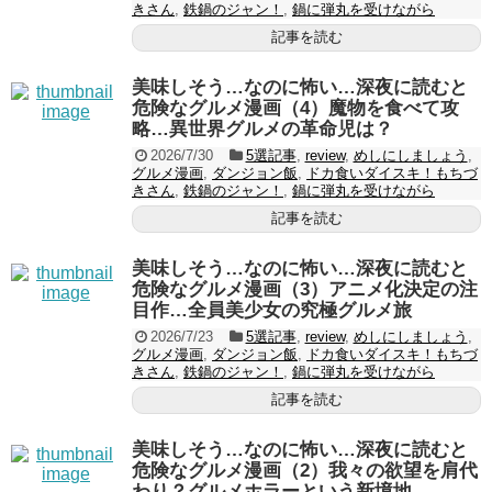
きさん
,
鉄鍋のジャン！
,
鍋に弾丸を受けながら
記事を読む
美味しそう…なのに怖い…深夜に読むと
危険なグルメ漫画（4）魔物を食べて攻
略…異世界グルメの革命児は？
2026/7/30
5選記事
,
review
,
めしにしましょう
,
グルメ漫画
,
ダンジョン飯
,
ドカ食いダイスキ！もちづ
きさん
,
鉄鍋のジャン！
,
鍋に弾丸を受けながら
記事を読む
美味しそう…なのに怖い…深夜に読むと
危険なグルメ漫画（3）アニメ化決定の注
目作…全員美少女の究極グルメ旅
2026/7/23
5選記事
,
review
,
めしにしましょう
,
グルメ漫画
,
ダンジョン飯
,
ドカ食いダイスキ！もちづ
きさん
,
鉄鍋のジャン！
,
鍋に弾丸を受けながら
記事を読む
美味しそう…なのに怖い…深夜に読むと
危険なグルメ漫画（2）我々の欲望を肩代
わり？グルメホラーという新境地