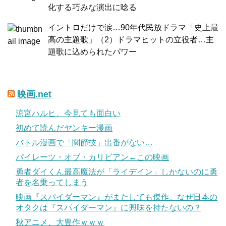
化する巧みな演出に唸る
イントロだけで涙…90年代民放ドラマ「史上最
高の主題歌」（2）ドラマヒットの立役者…主
題歌に込められたパワー
映画.net
涼宮ハルヒ、今見ても面白い
初めて読んだヤンキー漫画
バトル漫画で「関節技」出番がない…
パイレーツ・オブ・カリビアン←この映画
勇者ダイくん最高魔法が「ライデイン」しかないのに勇
者を名乗ってしまう
映画『スパイダーマン』がまたしても傑作。なぜ日本の
オタクは『スパイダーマン』に興味を持たないの？
秋アニメ、大豊作ｗｗｗ