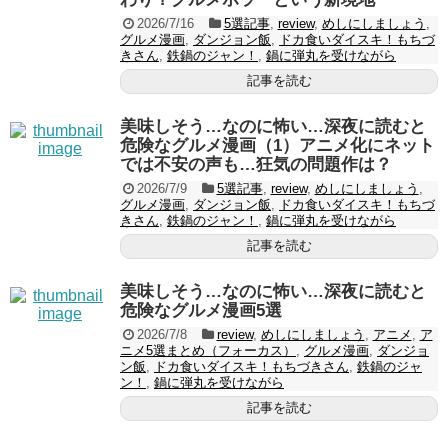
2026/7/16
5選記事
,
review
,
めしにしましょう
,
グルメ漫画
,
ダンジョン飯
,
ドカ食いダイスキ！もちづ
きさん
,
鉄鍋のジャン！
,
鍋に弾丸を受けながら
記事を読む
美味しそう…なのに怖い…深夜に読むと
危険なグルメ漫画（1）アニメ化にネット
では不安の声も…狂気の問題作は？
2026/7/9
5選記事
,
review
,
めしにしましょう
,
グルメ漫画
,
ダンジョン飯
,
ドカ食いダイスキ！もちづ
きさん
,
鉄鍋のジャン！
,
鍋に弾丸を受けながら
記事を読む
美味しそう…なのに怖い…深夜に読むと
危険なグルメ漫画5選
2026/7/8
review
,
めしにしましょう
,
アニメ
,
ア
ニメ5選まとめ（フォーカス）
,
グルメ漫画
,
ダンジョ
ン飯
,
ドカ食いダイスキ！もちづきさん
,
鉄鍋のジャ
ン！
,
鍋に弾丸を受けながら
記事を読む