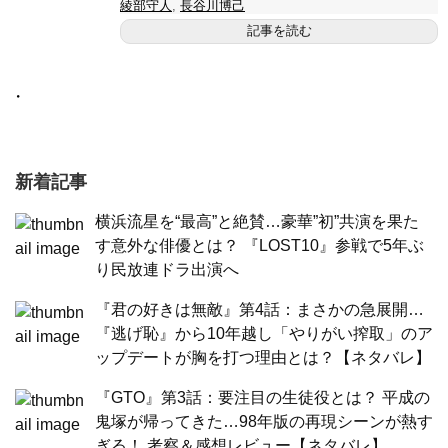
綾部守人
,
長谷川博己
記事を読む
・
新着記事
横浜流星を“最高”と絶賛…豪華”初”共演を果た
す意外な俳優とは？ 『LOST10』参戦で5年ぶ
り民放連ドラ出演へ
『君の好きは無敵』第4話：まさかの急展開…
『逃げ恥』から10年越し「やりがい搾取」のア
ップデートが胸を打つ理由とは？【ネタバレ】
『GTO』第3話：要注目の生徒役とは？ 平成の
鬼塚が帰ってきた…98年版の再現シーンが熱す
ぎる！ 考察＆感想レビュー【ネタバレ】