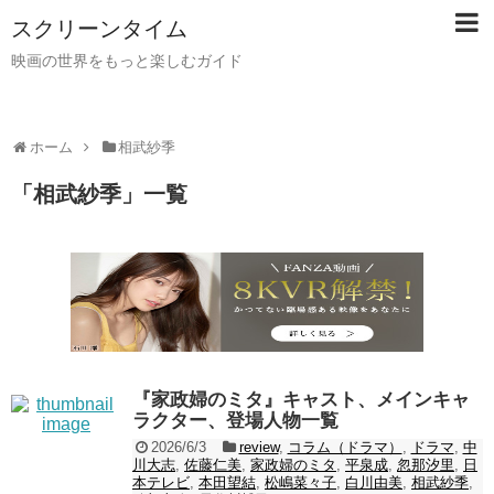
スクリーンタイム
映画の世界をもっと楽しむガイド
ホーム
相武紗季
「
相武紗季
」
一覧
『家政婦のミタ』キャスト、メインキャ
ラクター、登場人物一覧
2026/6/3
review
,
コラム（ドラマ）
,
ドラマ
,
中
川大志
,
佐藤仁美
,
家政婦のミタ
,
平泉成
,
忽那汐里
,
日
本テレビ
,
本田望結
,
松嶋菜々子
,
白川由美
,
相武紗季
,