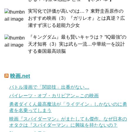
実写化で評価が高いのは…？ 東野圭吾原作の
おすすめ映画（3）『ガリレオ』とは真逆？広
瀬すず演じる超能力少女
『キングダム』最も賢いキャラは？ “IQ最強”の
天才知将（3）実は武も一流…中華統一を設計
する秦国最高頭脳
映画.net
バトル漫画で「関節技」出番がない…
パイレーツ・オブ・カリビアン←この映画
勇者ダイくん最高魔法が「ライデイン」しかないのに勇
者を名乗ってしまう
映画『スパイダーマン』がまたしても傑作。なぜ日本の
オタクは『スパイダーマン』に興味を持たないの？