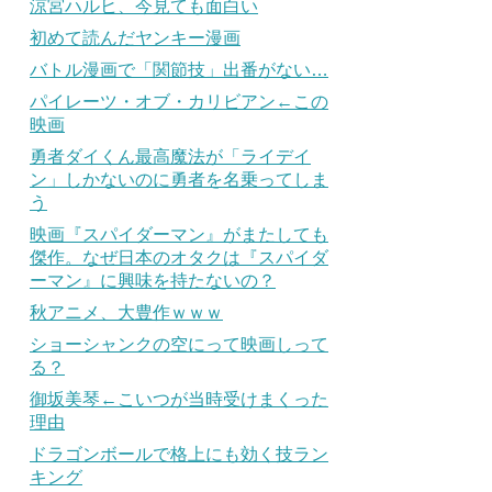
涼宮ハルヒ、今見ても面白い
初めて読んだヤンキー漫画
バトル漫画で「関節技」出番がない…
パイレーツ・オブ・カリビアン←この
映画
勇者ダイくん最高魔法が「ライデイ
ン」しかないのに勇者を名乗ってしま
う
映画『スパイダーマン』がまたしても
傑作。なぜ日本のオタクは『スパイダ
ーマン』に興味を持たないの？
秋アニメ、大豊作ｗｗｗ
ショーシャンクの空にって映画しって
る？
御坂美琴←こいつが当時受けまくった
理由
ドラゴンボールで格上にも効く技ラン
キング