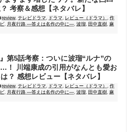
？ 考察＆感想【ネタバレ】
review
,
テレビドラマ
,
ドラマ
,
レビュー（ドラマ）
,
作
ビ
,
月夜行路 ―答えは名作の中に―
,
波瑠
,
田中直樹
,
麻
』第5話考察：ついに波瑠“ルナ”の
…！ 川端康成の引用がなんとも愛お
は？ 感想レビュー【ネタバレ】
review
,
テレビドラマ
,
ドラマ
,
レビュー（ドラマ）
,
作
ビ
,
月夜行路 ―答えは名作の中に―
,
波瑠
,
田中直樹
,
麻