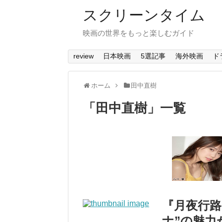
スクリーンタイム
映画の世界をもっと楽しむガイド
review
日本映画
5選記事
海外映画
ド
ホーム
田中直樹
「
田中直樹
」
一覧
『月夜行路
ナ”の魅力