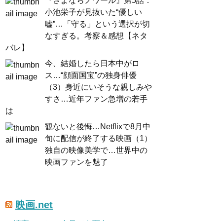
『さよならノワール』第5話：
小池栄子が見抜いた“優しい
嘘”…「守る」という選択が切
なすぎる。考察＆感想【ネタ
バレ】
今、結婚したら日本中がロ
ス…“顔面国宝”の独身俳優
（3）身近にいそうな親しみや
すさ…近年ファン急増の若手
は
観ないと後悔…Netflixで8月中
旬に配信が終了する映画（1）
独自の映像美学で…世界中の
映画ファンを魅了
映画.net