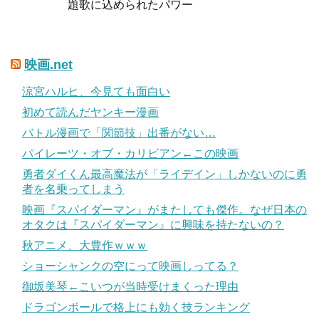
題歌に込められたパワー
映画.net
涼宮ハルヒ、今見ても面白い
初めて読んだヤンキー漫画
バトル漫画で「関節技」出番がない…
パイレーツ・オブ・カリビアン←この映画
勇者ダイくん最高魔法が「ライデイン」しかないのに勇
者を名乗ってしまう
映画『スパイダーマン』がまたしても傑作。なぜ日本の
オタクは『スパイダーマン』に興味を持たないの？
秋アニメ、大豊作ｗｗｗ
ショーシャンクの空にって映画しってる？
御坂美琴←こいつが当時受けまくった理由
ドラゴンボールで格上にも効く技ランキング