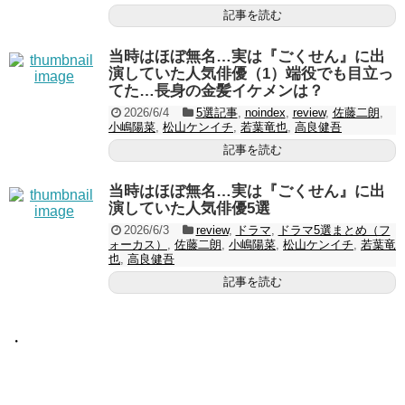
記事を読む
当時はほぼ無名…実は『ごくせん』に出
演していた人気俳優（1）端役でも目立っ
てた…長身の金髪イケメンは？
2026/6/4
5選記事
,
noindex
,
review
,
佐藤二朗
,
小嶋陽菜
,
松山ケンイチ
,
若葉竜也
,
高良健吾
記事を読む
当時はほぼ無名…実は『ごくせん』に出
演していた人気俳優5選
2026/6/3
review
,
ドラマ
,
ドラマ5選まとめ（フ
ォーカス）
,
佐藤二朗
,
小嶋陽菜
,
松山ケンイチ
,
若葉竜
也
,
高良健吾
記事を読む
・