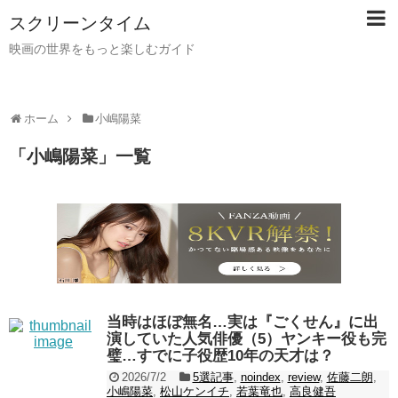
スクリーンタイム
映画の世界をもっと楽しむガイド
ホーム
小嶋陽菜
「
小嶋陽菜
」
一覧
当時はほぼ無名…実は『ごくせん』に出
演していた人気俳優（5）ヤンキー役も完
璧…すでに子役歴10年の天才は？
2026/7/2
5選記事
,
noindex
,
review
,
佐藤二朗
,
小嶋陽菜
,
松山ケンイチ
,
若葉竜也
,
高良健吾