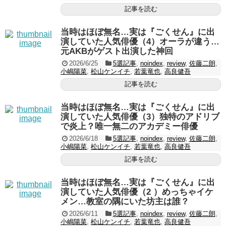
記事を読む
当時はほぼ無名…実は『ごくせん』に出
演していた人気俳優（4）オーラが違う…
元AKBがゲスト出演した神回
2026/6/25
5選記事
,
noindex
,
review
,
佐藤二朗
,
小嶋陽菜
,
松山ケンイチ
,
若葉竜也
,
高良健吾
記事を読む
当時はほぼ無名…実は『ごくせん』に出
演していた人気俳優（3）独特のアドリブ
で炎上？唯一無二のアカデミー俳優
2026/6/18
5選記事
,
noindex
,
review
,
佐藤二朗
,
小嶋陽菜
,
松山ケンイチ
,
若葉竜也
,
高良健吾
記事を読む
当時はほぼ無名…実は『ごくせん』に出
演していた人気俳優（2 ）めっちゃイケ
メン…教室の隅にいた坊主は誰？
2026/6/11
5選記事
,
noindex
,
review
,
佐藤二朗
,
小嶋陽菜
,
松山ケンイチ
,
若葉竜也
,
高良健吾