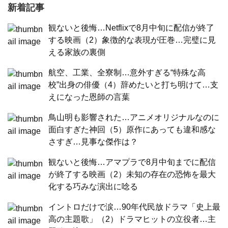
新着記事
観ないと後悔…Netflixで8月中旬に配信が終了
する映画（2）象徴的な表現が圧巻…完璧に見
える家族の裏側
航空、工業、全寮制…意外すぎる“特殊な高
校”出身の俳優（4）辞めたいと打ち明けて…支
えになった恩師の言葉
鳥山明も影響された…アニメオリジナルなのに
面白すぎた神回（5）原作にあっても違和感な
さすぎ…見事な傑作は？
観ないと後悔…アマプラで8月中旬までに配信
が終了する映画（2）未知の存在の恐怖を最大
化する巧みな演出に唸る
イントロだけで涙…90年代民放ドラマ「史上最
高の主題歌」（2）ドラマヒットの立役者…主