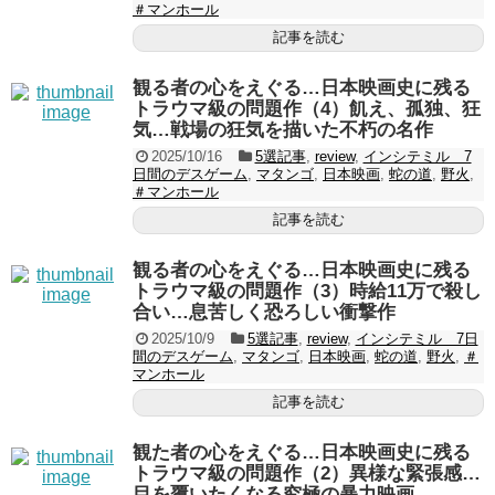
＃マンホール
記事を読む
観る者の心をえぐる…日本映画史に残る
トラウマ級の問題作（4）飢え、孤独、狂
気…戦場の狂気を描いた不朽の名作
2025/10/16
5選記事
,
review
,
インシテミル 7
日間のデスゲーム
,
マタンゴ
,
日本映画
,
蛇の道
,
野火
,
＃マンホール
記事を読む
観る者の心をえぐる…日本映画史に残る
トラウマ級の問題作（3）時給11万で殺し
合い…息苦しく恐ろしい衝撃作
2025/10/9
5選記事
,
review
,
インシテミル 7日
間のデスゲーム
,
マタンゴ
,
日本映画
,
蛇の道
,
野火
,
＃
マンホール
記事を読む
観た者の心をえぐる…日本映画史に残る
トラウマ級の問題作（2）異様な緊張感…
目を覆いたくなる究極の暴力映画