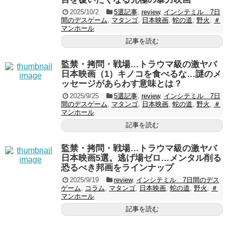
2025/10/2
5選記事
,
review
,
インシテミル 7日
間のデスゲーム
,
マタンゴ
,
日本映画
,
蛇の道
,
野火
,
＃
マンホール
記事を読む
監禁・拷問・戦場…トラウマ級の激ヤバ
日本映画（1）キノコを食べるな…謎のメ
ッセージがあらわす意味とは？
2025/9/25
5選記事
,
review
,
インシテミル 7日
間のデスゲーム
,
マタンゴ
,
日本映画
,
蛇の道
,
野火
,
＃
マンホール
記事を読む
監禁・拷問・戦場…トラウマ級の激ヤバ
日本映画5選。逃げ場ゼロ…メンタル削る
恐るべき邦画をラインナップ
2025/9/19
review
,
インシテミル 7日間のデス
ゲーム
,
コラム
,
マタンゴ
,
日本映画
,
蛇の道
,
野火
,
＃
マンホール
記事を読む