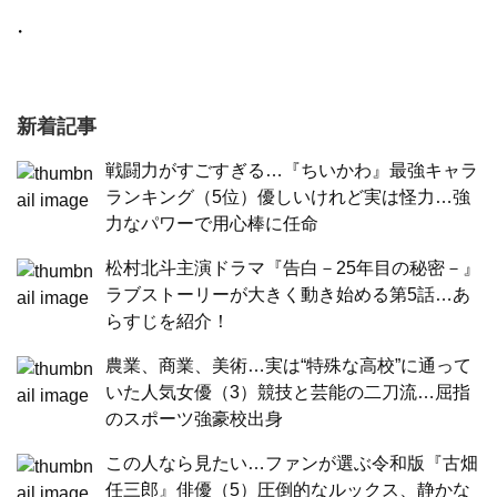
・
新着記事
戦闘力がすごすぎる…『ちいかわ』最強キャラ
ランキング（5位）優しいけれど実は怪力…強
力なパワーで用心棒に任命
松村北斗主演ドラマ『告白－25年目の秘密－』
ラブストーリーが大きく動き始める第5話…あ
らすじを紹介！
農業、商業、美術…実は“特殊な高校”に通って
いた人気女優（3）競技と芸能の二刀流…屈指
のスポーツ強豪校出身
この人なら見たい…ファンが選ぶ令和版『古畑
任三郎』俳優（5）圧倒的なルックス、静かな