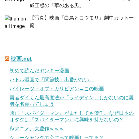
威圧感の「華のある男」
【写真】映画『白鳥とコウモリ』劇中カット一
覧
映画.net
初めて読んだヤンキー漫画
バトル漫画で「関節技」出番がない…
パイレーツ・オブ・カリビアン←この映画
勇者ダイくん最高魔法が「ライデイン」しかないのに勇
者を名乗ってしまう
映画『スパイダーマン』がまたしても傑作。なぜ日本の
オタクは『スパイダーマン』に興味を持たないの？
秋アニメ、大豊作ｗｗｗ
ショーシャンクの空にって映画しってる？