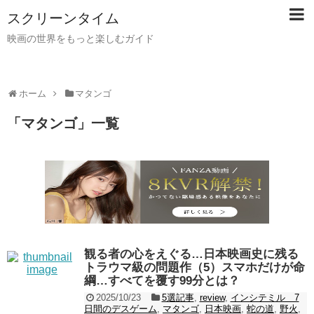
スクリーンタイム
映画の世界をもっと楽しむガイド
ホーム
マタンゴ
「
マタンゴ
」
一覧
観る者の心をえぐる…日本映画史に残る
トラウマ級の問題作（5）スマホだけが命
綱…すべてを覆す99分とは？
2025/10/23
5選記事
,
review
,
インシテミル 7
日間のデスゲーム
,
マタンゴ
,
日本映画
,
蛇の道
,
野火
,