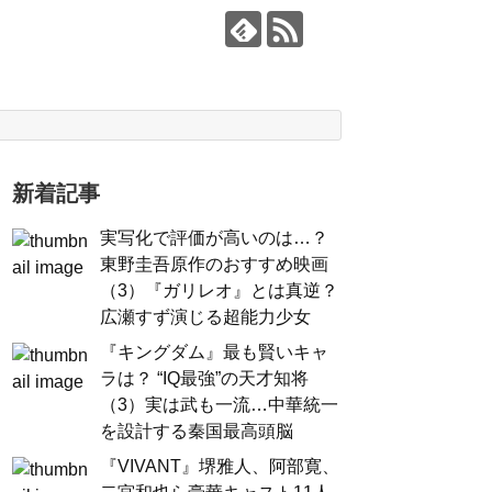
新着記事
実写化で評価が高いのは…？
東野圭吾原作のおすすめ映画
（3）『ガリレオ』とは真逆？
広瀬すず演じる超能力少女
『キングダム』最も賢いキャ
ラは？ “IQ最強”の天才知将
（3）実は武も一流…中華統一
を設計する秦国最高頭脳
『VIVANT』堺雅人、阿部寛、