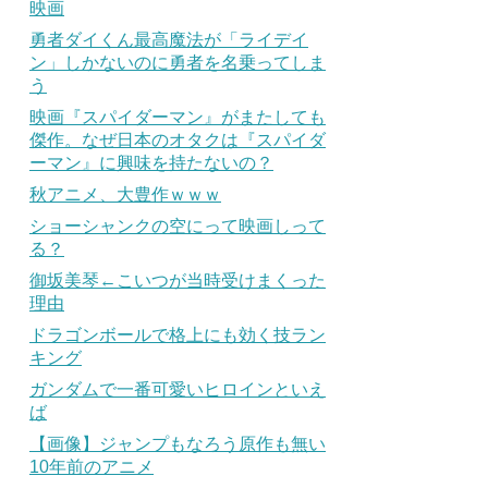
映画
勇者ダイくん最高魔法が「ライデイ
ン」しかないのに勇者を名乗ってしま
う
映画『スパイダーマン』がまたしても
傑作。なぜ日本のオタクは『スパイダ
ーマン』に興味を持たないの？
秋アニメ、大豊作ｗｗｗ
ショーシャンクの空にって映画しって
る？
御坂美琴←こいつが当時受けまくった
理由
ドラゴンボールで格上にも効く技ラン
キング
ガンダムで一番可愛いヒロインといえ
ば
【画像】ジャンプもなろう原作も無い
10年前のアニメ