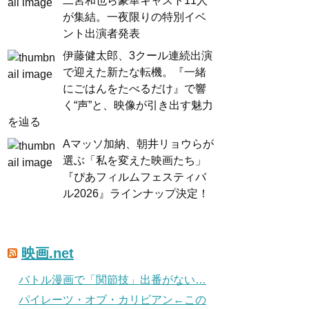
二宮和也ら豪華キャスト11人
が集結。一夜限りの特別イベ
ント出演者発表
伊藤健太郎、3クール連続出演
で迎えた新たな転機。『一緒
にごはんをたべるだけ』で響
く“声”と、映像が引き出す魅力
を辿る
Aマッソ加納、朝井リョウらが
選ぶ「私を変えた映画たち」
『ぴあフィルムフェスティバ
ル2026』ラインナップ決定！
映画.net
バトル漫画で「関節技」出番がない…
パイレーツ・オブ・カリビアン←この