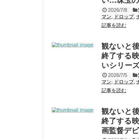
い…珠玉
2026/7/8
マン
,
ドロップ
,
記事を読む
観ないと後悔
終了する映
いシリー
2026/7/5
マン
,
ドロップ
,
記事を読む
観ないと後悔
終了する映
画監督デ