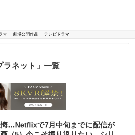
ラマ
劇場公開作品
テレビドラマ
プラネット
」
一覧
…Netflixで7月中旬までに配信が
画（5）今こそ振り返りたい…シリ