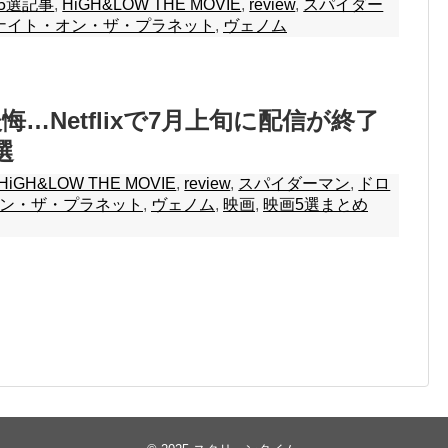
5選記事
,
HiGH&LOW THE MOVIE
,
review
,
スパイダー
ナイト・オン・ザ・プラネット
,
ヴェノム
…Netflixで7月上旬に配信が終了
選
HiGH&LOW THE MOVIE
,
review
,
スパイダーマン
,
ドロ
ン・ザ・プラネット
,
ヴェノム
,
映画
,
映画5選まとめ