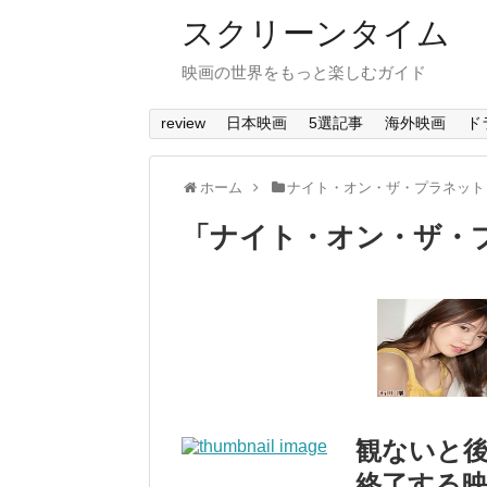
スクリーンタイム
映画の世界をもっと楽しむガイド
review
日本映画
5選記事
海外映画
ド
ホーム
ナイト・オン・ザ・プラネット
「
ナイト・オン・ザ・
観ないと後悔
終了する映