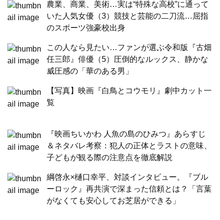
農業、商業、美術…実は“特殊な高校”に通って
いた人気女優（3）競技と芸能の二刀流…屈指
のスポーツ強豪校出身
この人なら見たい…ファンが選ぶ令和版『古畑
任三郎』俳優（5）圧倒的なルックス、静かな
威圧感の「華のある男」
【写真】映画『白鳥とコウモリ』劇中カット一
覧
『映画ちいかわ 人魚の島のひみつ』あらすじ
＆ネタバレ考察：犯人の正体とラストの意味、
子どもが観る際の注意点を徹底解説
綱啓永×樋口幸平、対談インタビュー。『ブル
ーロック』再共演で深まった信頼とは？「言葉
がなくても安心してお芝居ができる」