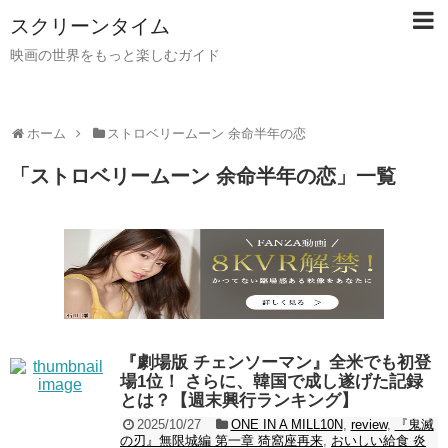
スクリーンタイム
映画の世界をもっと楽しむガイド
ホーム
ストロベリームーン 余命半年の恋
「
ストロベリームーン 余命半年の恋
」
一覧
『劇場版 チェンソーマン』全米でも初登
場1位！ さらに、韓国で成し遂げた記録
とは？【週末興行ランキング】
2025/10/27
ONE IN A MILL10N
,
review
,
『鬼滅
の刃』無限城編 第一章 猗窩座再来
,
おいしい給食 炎