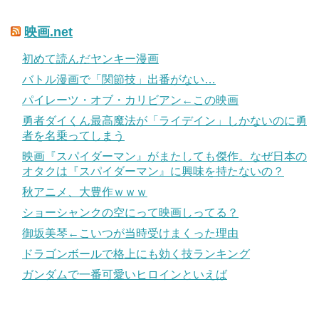
映画.net
初めて読んだヤンキー漫画
バトル漫画で「関節技」出番がない…
パイレーツ・オブ・カリビアン←この映画
勇者ダイくん最高魔法が「ライデイン」しかないのに勇
者を名乗ってしまう
映画『スパイダーマン』がまたしても傑作。なぜ日本の
オタクは『スパイダーマン』に興味を持たないの？
秋アニメ、大豊作ｗｗｗ
ショーシャンクの空にって映画しってる？
御坂美琴←こいつが当時受けまくった理由
ドラゴンボールで格上にも効く技ランキング
ガンダムで一番可愛いヒロインといえば