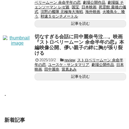
ベリームーン 余命半年の恋
,
劇場公開作品
,
劇場版 チ
ェンソーマン レゼ篇
,
国宝
,
日本映画
,
死霊館 最後の儀
式
,
沈黙の艦隊 北極海大海戦
,
海外映画
,
火喰鳥を、喰
う
,
秒速５センチメートル
記事を読む
切なすぎる会話に田中麗奈号泣…。映画
『ストロベリームーン 余命半年の恋』本
編映像公開、儚い親子の絆に胸が張り裂
ける
2025/10/2
review
,
ストロベリームーン 余命半
年の恋
,
ユースケ・サンタマリア
,
劇場公開作品
,
日本
映画
,
田中麗奈
,
當真あみ
記事を読む
・
新着記事