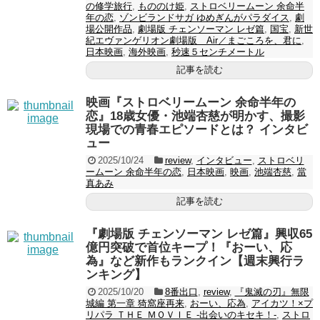
の修学旅行
,
もののけ姫
,
ストロベリームーン 余命半
年の恋
,
ゾンビランドサガ ゆめぎんがパラダイス
,
劇
場公開作品
,
劇場版 チェンソーマン レゼ篇
,
国宝
,
新世
紀エヴァンゲリオン劇場版 Air／まごころを、君に
,
日本映画
,
海外映画
,
秒速５センチメートル
記事を読む
映画『ストロベリームーン 余命半年の
恋』18歳女優・池端杏慈が明かす、撮影
現場での青春エピソードとは？ インタビ
ュー
2025/10/24
review
,
インタビュー
,
ストロベリ
ームーン 余命半年の恋
,
日本映画
,
映画
,
池端杏慈
,
當
真あみ
記事を読む
『劇場版 チェンソーマン レゼ篇』興収65
億円突破で首位キープ！『おーい、応
為』など新作もランクイン【週末興行ラ
ンキング】
2025/10/20
8番出口
,
review
,
『鬼滅の刃』無限
城編 第一章 猗窩座再来
,
おーい、応為
,
アイカツ！×プ
リパラ ＴＨＥ ＭＯＶＩＥ -出会いのキセキ！-
,
ストロ