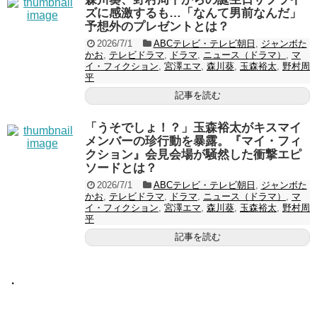
ズに感激するも…「なんて男前なんだ」
予想外のプレゼントとは？
2026/7/1
ABCテレビ・テレビ朝日
,
ジャンボた
かお
,
テレビドラマ
,
ドラマ
,
ニュース（ドラマ）
,
マ
イ・フィクション
,
宮澤エマ
,
森川葵
,
玉森裕太
,
野村周
平
記事を読む
「うそでしょ！？」玉森裕太がキスマイ
メンバーの珍行動を暴露。『マイ・フィ
クション』会見会場が騒然した衝撃エピ
ソードとは？
2026/7/1
ABCテレビ・テレビ朝日
,
ジャンボた
かお
,
テレビドラマ
,
ドラマ
,
ニュース（ドラマ）
,
マ
イ・フィクション
,
宮澤エマ
,
森川葵
,
玉森裕太
,
野村周
平
記事を読む
・