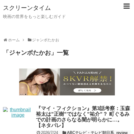
スクリーンタイム
映画の世界をもっと楽しむガイド
ホーム
ジャンボたかお
「
ジャンボたかお
」
一覧
『マイ・フィクション』第3話考察：玉森
裕太は”正樹”ではなく”祐介”？ 町ぐるみ
での計画のさらなる闇が明らかに…。
【ネタバレ】
2026/7/24
ABCテレビ・テレビ朝日系
,
review
,