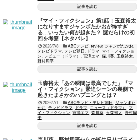
記事を読む
『マイ・フィクション』第1話：玉森裕太
になりすますジャンボたかおが怖すぎ
る…いったい何が起きた？ 謎だらけの初
回を考察【ネタバレ】
2026/7/8
ABCテレビ
,
review
,
ジャンボたかお
,
テレビドラマ
,
テレビ朝日
,
ドラマ
,
マイ・フィクショ
ン
,
レビュー（ドラマ）
,
宮澤エマ
,
森川葵
,
玉森裕太
,
野村周平
記事を読む
玉森裕太「あの瞬間は最高でした」『マ
イ・フィクション』緊迫シーンの裏側で
起きたまさかのハプニングとは？
2026/7/1
ABCテレビ・テレビ朝日
,
ジャンボた
かお
,
テレビドラマ
,
ドラマ
,
ニュース（ドラマ）
,
マ
イ・フィクション
,
宮澤エマ
,
森川葵
,
玉森裕太
,
野村周
平
記事を読む
森川葵、野村周平からの誕生日サプライ