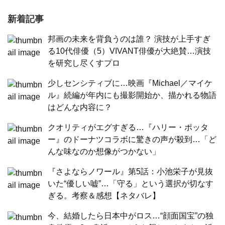
新着記事
邦画の未来を背負うのは誰？ 演技が上手すぎ
る10代俳優（5）VIVANT俳優が大絶賛…演技
を研究し尽くすプロ
少しセンシティブに…映画『Michael／マイケ
ル』続編が年内にも撮影開始か、描かれる物語
はどんな内容に？
クオリティがエグすぎる…『ハリー・ポッタ
ー』のドーナツコラボに驚きの声が殺到…「ど
んな味なのか想像がつかない」
『さよならノワール』第5話：小池栄子が見抜
いた“優しい嘘”…「守る」という選択が切なす
ぎる。考察＆感想【ネタバレ】
今、結婚したら日本中がロス…“顔面国宝”の独