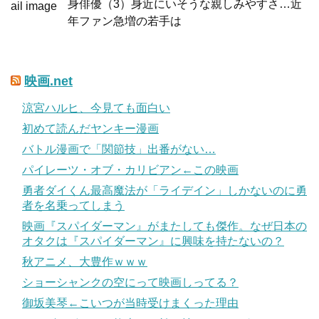
身俳優（3）身近にいそうな親しみやすさ…近
年ファン急増の若手は
映画.net
涼宮ハルヒ、今見ても面白い
初めて読んだヤンキー漫画
バトル漫画で「関節技」出番がない…
パイレーツ・オブ・カリビアン←この映画
勇者ダイくん最高魔法が「ライデイン」しかないのに勇
者を名乗ってしまう
映画『スパイダーマン』がまたしても傑作。なぜ日本の
オタクは『スパイダーマン』に興味を持たないの？
秋アニメ、大豊作ｗｗｗ
ショーシャンクの空にって映画しってる？
御坂美琴←こいつが当時受けまくった理由