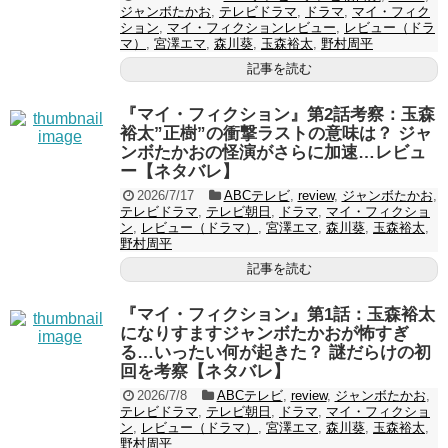
ジャンボたかお
,
テレビドラマ
,
ドラマ
,
マイ・フィク
ション
,
マイ・フィクションレビュー
,
レビュー（ドラ
マ）
,
宮澤エマ
,
森川葵
,
玉森裕太
,
野村周平
記事を読む
『マイ・フィクション』第2話考察：玉森
裕太”正樹”の衝撃ラストの意味は？ ジャ
ンボたかおの怪演がさらに加速…レビュ
ー【ネタバレ】
2026/7/17
ABCテレビ
,
review
,
ジャンボたかお
,
テレビドラマ
,
テレビ朝日
,
ドラマ
,
マイ・フィクショ
ン
,
レビュー（ドラマ）
,
宮澤エマ
,
森川葵
,
玉森裕太
,
野村周平
記事を読む
『マイ・フィクション』第1話：玉森裕太
になりすますジャンボたかおが怖すぎ
る…いったい何が起きた？ 謎だらけの初
回を考察【ネタバレ】
2026/7/8
ABCテレビ
,
review
,
ジャンボたかお
,
テレビドラマ
,
テレビ朝日
,
ドラマ
,
マイ・フィクショ
ン
,
レビュー（ドラマ）
,
宮澤エマ
,
森川葵
,
玉森裕太
,
野村周平