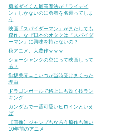
勇者ダイくん最高魔法が「ライデイ
ン」しかないのに勇者を名乗ってしま
う
映画『スパイダーマン』がまたしても
傑作。なぜ日本のオタクは『スパイダ
ーマン』に興味を持たないの？
秋アニメ、大豊作ｗｗｗ
ショーシャンクの空にって映画しって
る？
御坂美琴←こいつが当時受けまくった
理由
ドラゴンボールで格上にも効く技ラン
キング
ガンダムで一番可愛いヒロインといえ
ば
【画像】ジャンプもなろう原作も無い
10年前のアニメ