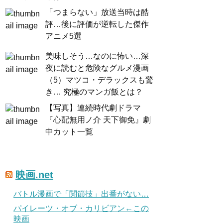
「つまらない」放送当時は酷
評…後に評価が逆転した傑作
アニメ5選
美味しそう…なのに怖い…深
夜に読むと危険なグルメ漫画
（5）マツコ・デラックスも驚
き… 究極のマンガ飯とは？
【写真】連続時代劇ドラマ
『心配無用ノ介 天下御免』劇
中カット一覧
映画.net
バトル漫画で「関節技」出番がない…
パイレーツ・オブ・カリビアン←この
映画