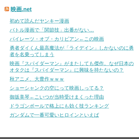
映画.net
初めて読んだヤンキー漫画
バトル漫画で「関節技」出番がない…
パイレーツ・オブ・カリビアン←この映画
勇者ダイくん最高魔法が「ライデイン」しかないのに勇
者を名乗ってしまう
映画『スパイダーマン』がまたしても傑作。なぜ日本の
オタクは『スパイダーマン』に興味を持たないの？
秋アニメ、大豊作ｗｗｗ
ショーシャンクの空にって映画しってる？
御坂美琴←こいつが当時受けまくった理由
ドラゴンボールで格上にも効く技ランキング
ガンダムで一番可愛いヒロインといえば