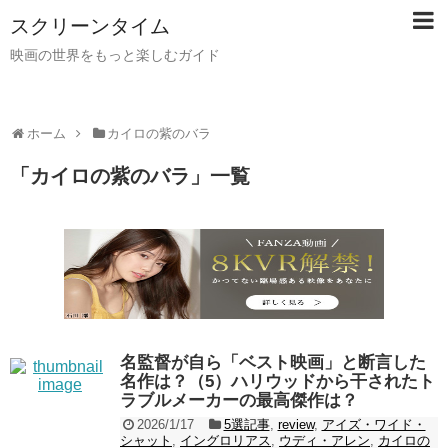
スクリーンタイム
映画の世界をもっと楽しむガイド
ホーム
カイロの紫のバラ
「
カイロの紫のバラ
」
一覧
名監督が自ら「ベスト映画」と断言した
名作は？（5）ハリウッドから干されたト
ラブルメーカーの最高傑作は？
2026/1/17
5選記事
,
review
,
アイズ・ワイド・
シャット
,
イングロリアス
,
ウディ・アレン
,
カイロの