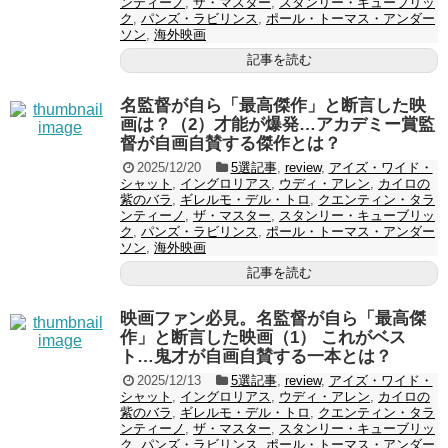
ンティーノ
,
ザ・マスター
,
スタンリー・キューブリッ
ク
,
パンズ・ラビリンス
,
ポール・トーマス・アンダー
ソン
,
海外映画
記事を読む
名監督が自ら「最高傑作」と断言した映
画は？（2）才能が爆発…アカデミー賞監
督が自画自賛する傑作とは？
2025/12/20
5選記事
,
review
,
アイズ・ワイド・
シャット
,
イングロリアス
,
ウディ・アレン
,
カイロの
紫のバラ
,
ギレルモ・デル・トロ
,
クエンティン・タラ
ンティーノ
,
ザ・マスター
,
スタンリー・キューブリッ
ク
,
パンズ・ラビリンス
,
ポール・トーマス・アンダー
ソン
,
海外映画
記事を読む
映画ファン必見。名監督が自ら「最高傑
作」と断言した映画（1） これがベス
ト…鬼才が自画自賛する一本とは？
2025/12/13
5選記事
,
review
,
アイズ・ワイド・
シャット
,
イングロリアス
,
ウディ・アレン
,
カイロの
紫のバラ
,
ギレルモ・デル・トロ
,
クエンティン・タラ
ンティーノ
,
ザ・マスター
,
スタンリー・キューブリッ
ク
,
パンズ・ラビリンス
,
ポール・トーマス・アンダー