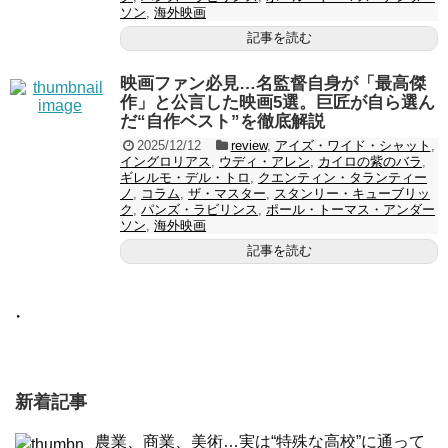
ソン
,
海外映画
記事を読む
映画ファン必見…名監督自身が「最高傑
作」と公言した映画5選。巨匠が自ら選ん
だ“自作ベスト”を徹底解説
2025/12/12
review
,
アイズ・ワイド・シャット
,
イングロリアス
,
ウディ・アレン
,
カイロの紫のバラ
,
ギレルモ・デル・トロ
,
クエンティン・タランティー
ノ
,
コラム
,
ザ・マスター
,
スタンリー・キューブリッ
ク
,
パンズ・ラビリンス
,
ポール・トーマス・アンダー
ソン
,
海外映画
記事を読む
・
新着記事
農業、商業、美術…実は“特殊な高校”に通って