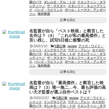
紫のバラ
,
ギレルモ・デル・トロ
,
クエンティン・タラ
ンティーノ
,
ザ・マスター
,
スタンリー・キューブリッ
ク
,
パンズ・ラビリンス
,
ポール・トーマス・アンダー
ソン
,
海外映画
記事を読む
名監督が自ら「ベスト映画」と断言した
名作は？（4）「これが私の最高傑作」と
言い残し、試写5日後に衝撃の死
2026/1/10
5選記事
,
review
,
アイズ・ワイド・
シャット
,
イングロリアス
,
ウディ・アレン
,
カイロの
紫のバラ
,
ギレルモ・デル・トロ
,
クエンティン・タラ
ンティーノ
,
ザ・マスター
,
スタンリー・キューブリッ
ク
,
パンズ・ラビリンス
,
ポール・トーマス・アンダー
ソン
,
海外映画
記事を読む
名監督が自ら「最高傑作」と断言した映
画は？（3）唯一無二…今、最も評価の高
い天才監督が選ぶ自作ベストは？
2025/12/27
5選記事
,
review
,
アイズ・ワイド・
シャット
,
イングロリアス
,
ウディ・アレン
,
カイロの
紫のバラ
,
ギレルモ・デル・トロ
,
クエンティン・タラ