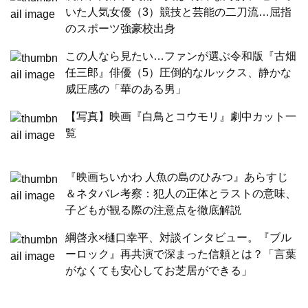
いた人気女優（3）競技と芸能の二刀流…屈指
のスポーツ強豪校出身
この人なら見たい…ファンが選ぶ令和版『古畑
任三郎』俳優（5）圧倒的なルックス、静かな
威圧感の「華のある男」
【写真】映画『白鳥とコウモリ』劇中カット一
覧
『映画ちいかわ 人魚の島のひみつ』あらすじ
＆ネタバレ考察：犯人の正体とラストの意味、
子どもが観る際の注意点を徹底解説
綱啓永×樋口幸平、対談インタビュー。『ブル
ーロック』再共演で深まった信頼とは？「言葉
がなくても安心してお芝居ができる」