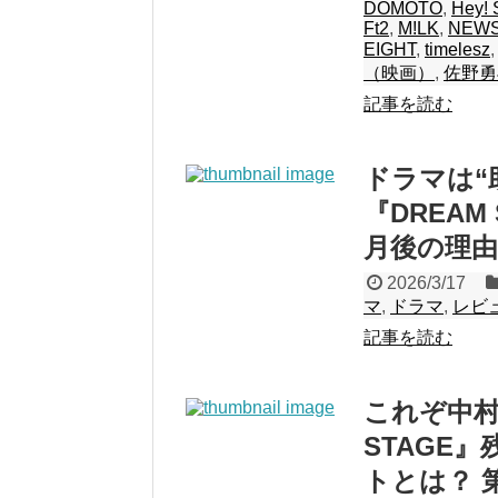
DOMOTO
,
Hey! 
Ft2
,
M!LK
,
NEW
EIGHT
,
timelesz
（映画）
,
佐野勇
記事を読む
ドラマは“
『DREAM
月後の理
2026/3/17
マ
,
ドラマ
,
レビ
記事を読む
これぞ中村
STAGE
トとは？ 