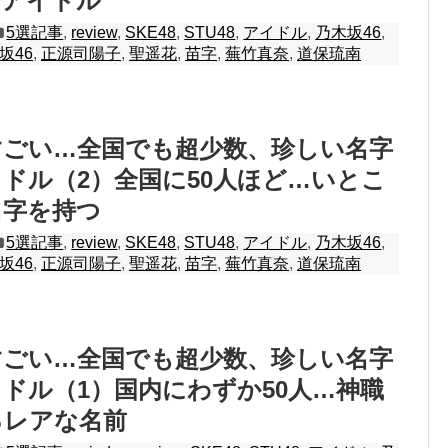
ちアイドル
5選記事
,
review
,
SKE48
,
STU48
,
アイドル
,
乃木坂46
,
坂46
,
正源司陽子
,
聖遥花
,
苗字
,
蕪竹真奈
,
道保琉南
すごい…全国でも超少数、珍しい名字
ドル（2）全国に50人ほど…いとこ
名字を持つ
5選記事
,
review
,
SKE48
,
STU48
,
アイドル
,
乃木坂46
,
坂46
,
正源司陽子
,
聖遥花
,
苗字
,
蕪竹真奈
,
道保琉南
すごい…全国でも超少数、珍しい名字
ドル（1）国内にわずか50人…神職
るレアな名前