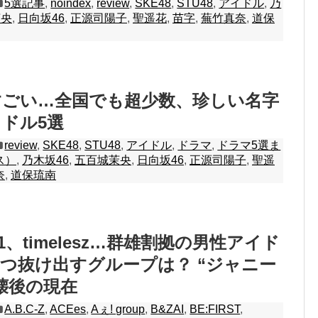
5選記事
,
noindex
,
review
,
SKE48
,
STU48
,
アイドル
,
乃
茉央
,
日向坂46
,
正源司陽子
,
聖遥花
,
苗字
,
蕪竹真奈
,
道保
すごい…全国でも超少数、珍しい名字
ドル5選
review
,
SKE48
,
STU48
,
アイドル
,
ドラマ
,
ドラマ5選ま
ス）
,
乃木坂46
,
五百城茉央
,
日向坂46
,
正源司陽子
,
聖遥
奈
,
道保琉南
O1、timelesz…群雄割拠の男性アイド
つ抜け出すグループは？ “ジャニー
壊後の現在
A.B.C-Z
,
ACEes
,
Aぇ! group
,
B&ZAI
,
BE:FIRST
,