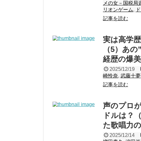
メの女－国税局
リオンゲーム
,
ド
記事を読む
実は高学
（5）あの
経歴の爆
2025/12/19
崎怜奈
,
武藤十夢
記事を読む
声のプロ
ドルは？（
た歌唱力
2025/12/14