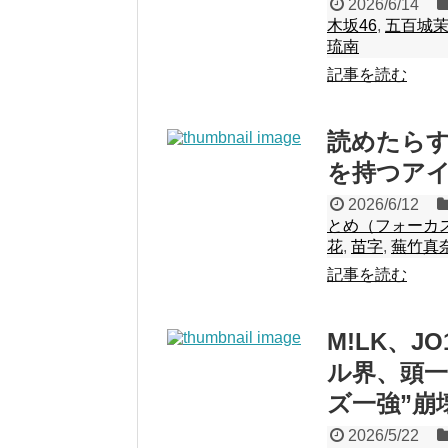
2026/6/14
木坂46
,
五百城
琉南
記事を読む
読めたら
を持つアイ
2026/6/12
とめ（フォーカ
花
,
苗字
,
蕪竹真
記事を読む
M!LK、J
ル界、頭一
ズ一強”崩
2026/5/22