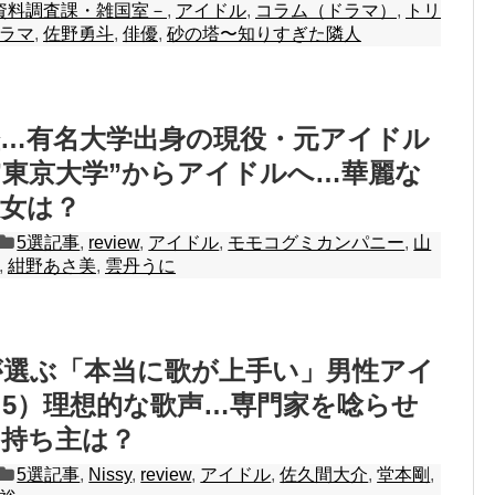
資料調査課・雑国室－
,
アイドル
,
コラム（ドラマ）
,
トリ
ラマ
,
佐野勇斗
,
俳優
,
砂の塔〜知りすぎた隣人
歴…有名大学出身の現役・元アイドル
”東京大学”からアイドルへ…華麗な
美女は？
5選記事
,
review
,
アイドル
,
モモコグミカンパニー
,
山
,
紺野あさ美
,
雲丹うに
が選ぶ「本当に歌が上手い」男性アイ
5）理想的な歌声…専門家を唸らせ
の持ち主は？
5選記事
,
Nissy
,
review
,
アイドル
,
佐久間大介
,
堂本剛
,