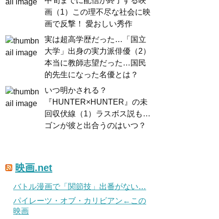
中旬までに配信が終了する映
画（1）この理不尽な社会に映
画で反撃！ 愛おしい秀作
実は超高学歴だった…「国立
大学」出身の実力派俳優（2）
本当に教師志望だった…国民
的先生になった名優とは？
いつ明かされる？
『HUNTER×HUNTER』の未
回収伏線（1）ラスボス説も…
ゴンが彼と出合うのはいつ？
映画.net
バトル漫画で「関節技」出番がない…
パイレーツ・オブ・カリビアン←この
映画