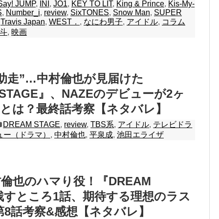
Say! JUMP
,
INI
,
JO1
,
KEY TO LIT
,
King & Prince
,
Kis-My-
S
,
Number_i
,
review
,
SixTONES
,
Snow Man
,
SUPER
,
Travis Japan
,
WEST．
,
なにわ男子
,
アイドル
,
コラム
斗
,
映画
助走”…中村倫也が見届けた
 STAGE』、NAZEのデビューが2ヶ
由とは？最終話考察【ネタバレ】
DREAM STAGE
,
review
,
TBS系
,
アイドル
,
テレビドラ
ュー（ドラマ）
,
中村倫也
,
平泉成
,
池田エライザ
倫也のハマり役！『DREAM
』残すところ1話、期待する理想のラス
第8話考察&感想【ネタバレ】