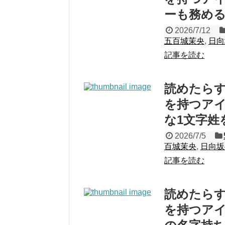
ーも務め
2026/7/12
五百城茉央
,
日向
記事を読む
読めたら
を持つアイ
な1文字姓
2026/7/5
百城茉央
,
日向坂
記事を読む
読めたら
を持つアイ