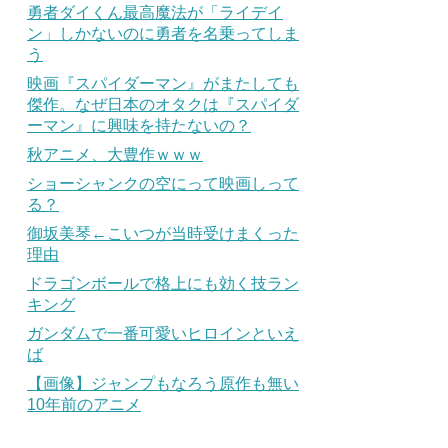
勇者ダイくん最高魔法が「ライデイ
ン」しかないのに勇者を名乗ってしま
う
映画『スパイダーマン』がまたしても
傑作。なぜ日本のオタクは『スパイダ
ーマン』に興味を持たないの？
秋アニメ、大豊作ｗｗｗ
ショーシャンクの空にって映画しって
る？
御坂美琴←こいつが当時受けまくった
理由
ドラゴンボールで格上にも効く技ラン
キング
ガンダムで一番可愛いヒロインといえ
ば
【画像】ジャンプもなろう原作も無い
10年前のアニメ