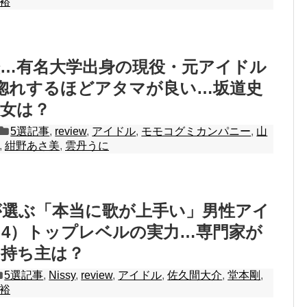
裕
歴…有名大学出身の現役・元アイドル
惚れするほどアタマが良い…坂道史
才女は？
5選記事
,
review
,
アイドル
,
モモコグミカンパニー
,
山
,
紺野あさ美
,
雲丹うに
が選ぶ「本当に歌が上手い」男性アイ
4）トップレベルの実力…専門家が
の持ち主は？
5選記事
,
Nissy
,
review
,
アイドル
,
佐久間大介
,
堂本剛
,
裕