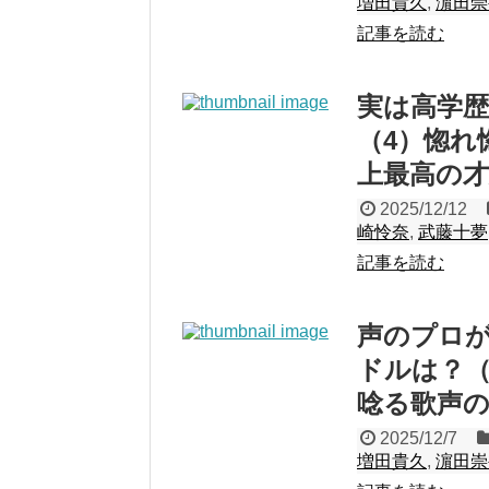
増田貴久
,
濵田崇
記事を読む
実は高学
（4）惚れ
上最高の
2025/12/12
崎怜奈
,
武藤十夢
記事を読む
声のプロ
ドルは？（
唸る歌声
2025/12/7
増田貴久
,
濵田崇