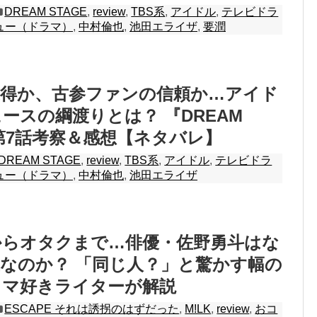
DREAM STAGE
,
review
,
TBS系
,
アイドル
,
テレビドラ
ュー（ドラマ）
,
中村倫也
,
池田エライザ
,
要潤
獲得か、古参ファンの信頼か…アイド
ースの綱渡りとは？ 『DREAM
』第7話考察＆感想【ネタバレ】
DREAM STAGE
,
review
,
TBS系
,
アイドル
,
テレビドラ
ュー（ドラマ）
,
中村倫也
,
池田エライザ
からオタクまで…俳優・佐野勇斗はな
なのか？ 「同じ人？」と驚かす幅の
ラマ好きライターが解説
ESCAPE それは誘拐のはずだった
,
M!LK
,
review
,
おコ